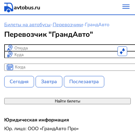
avtobus.ru
Билеты на автобусы
-
Перевозчики
-
ГрандАвто
Перевозчик "ГрандАвто"
Откуда
Куда
Когда
Когда
Сегодня
Завтра
Послезавтра
Найти билеты
Юридическая информация
Юр. лицо: ООО «ГрандАвто Про»