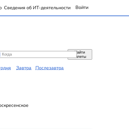
Войти
о
Сведения об ИТ-деятельности
Найти
да
да
билеты
годня
Завтра
Послезавтра
оскресенское