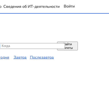
Войти
о
Сведения об ИТ-деятельности
Найти
да
да
билеты
годня
Завтра
Послезавтра