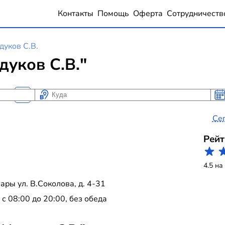
Контакты
Помощь
Оферта
Сотрудничеств
уков С.В.
уков С.В."
Куда
Ког
Ког
Се
Рейт
4.5 на
ары ул. В.Соколова, д. 4-31
 08:00 до 20:00, без обеда