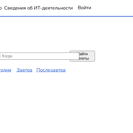
Войти
о
Сведения об ИТ-деятельности
Найти
да
да
билеты
годня
Завтра
Послезавтра