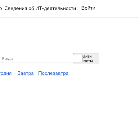
Войти
о
Сведения об ИТ-деятельности
Найти
да
да
билеты
годня
Завтра
Послезавтра