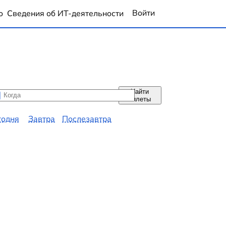
Войти
о
Сведения об ИТ-деятельности
Найти
да
да
билеты
годня
Завтра
Послезавтра