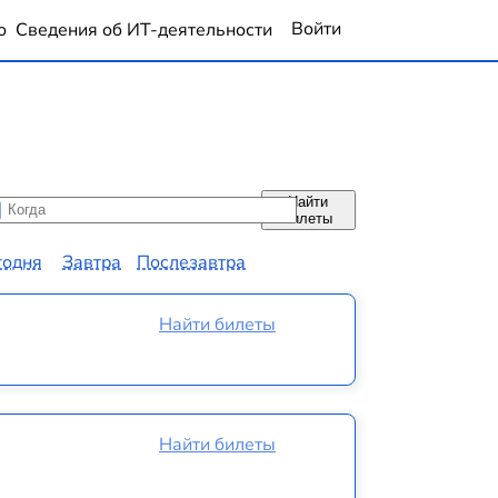
Войти
о
Сведения об ИТ-деятельности
Найти
да
да
билеты
годня
Завтра
Послезавтра
Найти билеты
Найти билеты