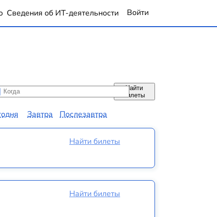
Войти
о
Сведения об ИТ-деятельности
Найти
да
да
билеты
годня
Завтра
Послезавтра
Найти билеты
Найти билеты