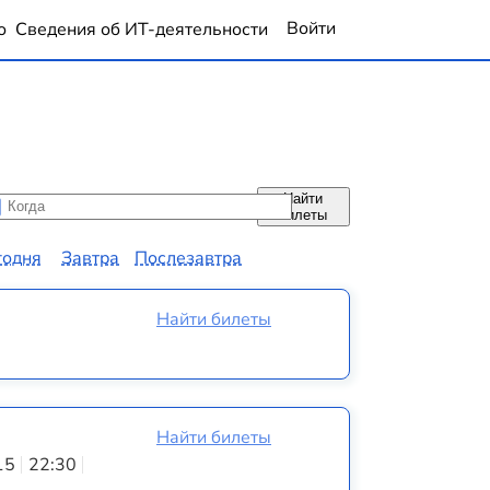
Войти
о
Сведения об ИТ-деятельности
Найти
да
да
билеты
годня
Завтра
Послезавтра
Найти билеты
Найти билеты
15
22:30