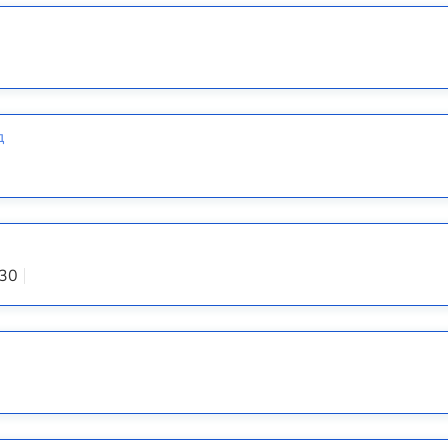
д
:30