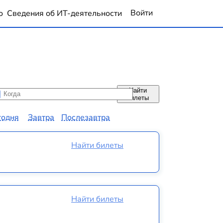
Войти
о
Сведения об ИТ-деятельности
Найти
да
да
билеты
годня
Завтра
Послезавтра
Найти билеты
Найти билеты