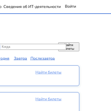
Войти
о
Сведения об ИТ-деятельности
Найти
да
да
билеты
годня
Завтра
Послезавтра
Найти билеты
Найти билеты