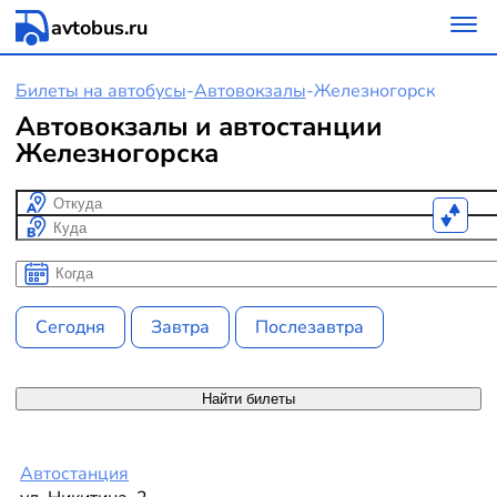
avtobus.ru
Билеты на автобусы
-
Автовокзалы
-
Железногорск
Автовокзалы и автостанции
Железногорска
Откуда
Куда
Когда
Когда
Сегодня
Завтра
Послезавтра
Найти билеты
Автостанция