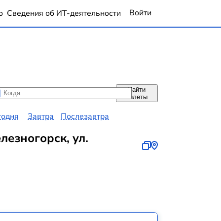
Войти
о
Сведения об ИТ-деятельности
Найти
да
да
билеты
годня
Завтра
Послезавтра
лезногорск, ул.