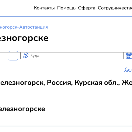
Контакты
Помощь
Оферта
Сотрудничеств
ногорск
-
Автостанция
езногорске
Куда
Ког
Ког
Се
елезногорск, Россия, Курская обл., Же
елезногорске