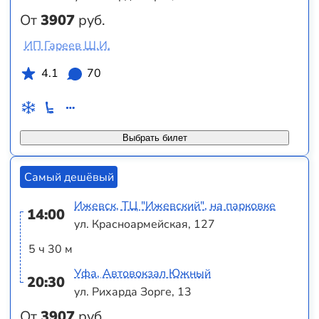
От
3907
руб.
ИП Гареев Ш.И.
4.1
70
Выбрать билет
Самый дешёвый
Ижевск, ТЦ "Ижевский", на парковке
14:00
ул. Красноармейская, 127
5 ч 30 м
Уфа, Автовокзал Южный
20:30
ул. Рихарда Зорге, 13
От
3907
руб.