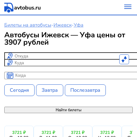
avtobus.ru
Билеты на автобусы
-
Ижевск
-
Уфа
Автобусы Ижевск — Уфа цены от
3907 рублей
Откуда
Куда
Когда
Когда
Сегодня
Завтра
Послезавтра
Найти билеты
3721 ₽
3721 ₽
3721 ₽
3721 ₽
372