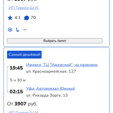
ИП Гареев Ш.И.
4.1
70
Выбрать билет
Самый дешёвый
Ижевск, ТЦ "Ижевский", на парковке
19:45
ул. Красноармейская, 127
5 ч 30 м
Уфа, Автовокзал Южный
02:15
ул. Рихарда Зорге, 13
От
3907
руб.
ИП Гареев Ш.И.