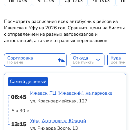
Пн. 10.08
Вт. 11.08
Ср. 12.08
Чт. 13.08
Пт. 
Посмотреть расписания всех автобусных рейсов из
Ижевска в Уфу на 2026 год. Сравнить цены на билеты
с отправлением из разных автовокзалов и
автостанций, а так же от разных перевозчиков.
Сортировка
Откуда
Куда
По цене
Все пункты
Все пунк
Самый дешёвый
Ижевск, ТЦ "Ижевский", на парковке
06:45
ул. Красноармейская, 127
5 ч 30 м
Уфа, Автовокзал Южный
13:15
ул. Рихарда Зорге, 13