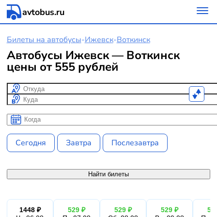
avtobus.ru
Билеты на автобусы
-
Ижевск
-
Воткинск
Автобусы Ижевск — Воткинск
цены от 555 рублей
Откуда
Куда
Когда
Когда
Сегодня
Завтра
Послезавтра
Найти билеты
1448 ₽
529 ₽
529 ₽
529 ₽
52