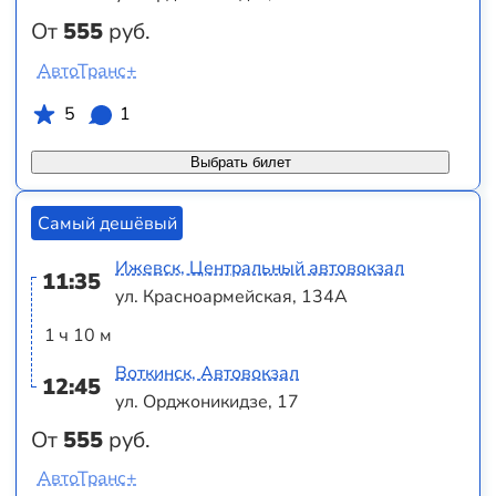
От
555
руб.
АвтоТранс+
5
1
Выбрать билет
Самый дешёвый
Ижевск, Центральный автовокзал
11:35
ул. Красноармейская, 134А
1 ч 10 м
Воткинск, Автовокзал
12:45
ул. Орджоникидзе, 17
От
555
руб.
АвтоТранс+