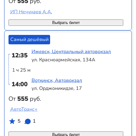
От
555
руб.
ИП Нечунаев А.А.
Выбрать билет
Самый дешёвый
Ижевск, Центральный автовокзал
12:35
ул. Красноармейская, 134А
1 ч 25 м
Воткинск, Автовокзал
14:00
ул. Орджоникидзе, 17
От
555
руб.
АвтоТранс+
5
1
Выбрать билет