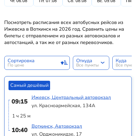
Чт. 06.08
Пт. 07.08
Сб. 08.08
Вс. 09.08
Пн. 
Посмотреть расписания всех автобусных рейсов из
Ижевска в Воткинск на 2026 год. Сравнить цены на
билеты с отправлением из разных автовокзалов и
автостанций, а так же от разных перевозчиков.
Сортировка
Откуда
Куда
По цене
Все пункты
Все пунк
Самый дешёвый
Ижевск, Центральный автовокзал
09:15
ул. Красноармейская, 134А
1 ч 25 м
Воткинск, Автовокзал
10:40
ул. Орджоникидзе, 17