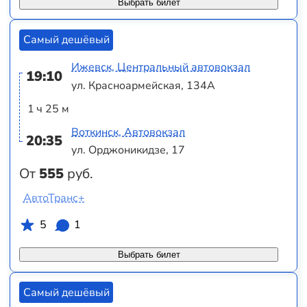
Выбрать билет
Самый дешёвый
Ижевск, Центральный автовокзал
19:10
ул. Красноармейская, 134А
1 ч 25 м
Воткинск, Автовокзал
20:35
ул. Орджоникидзе, 17
От
555
руб.
АвтоТранс+
5
1
Выбрать билет
Самый дешёвый