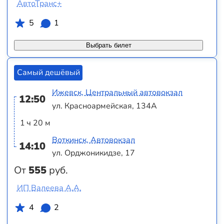
АвтоТранс+
5
1
Выбрать билет
Самый дешёвый
Ижевск, Центральный автовокзал
12:50
ул. Красноармейская, 134А
1 ч 20 м
Воткинск, Автовокзал
14:10
ул. Орджоникидзе, 17
От
555
руб.
ИП Валеева А.А.
4
2