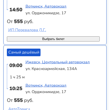
Воткинск, Автовокзал
14:50
ул. Орджоникидзе, 17
От
555
руб.
ИП Перевалова Л.Г.
Выбрать билет
Самый дешёвый
Ижевск, Центральный автовокзал
09:00
ул. Красноармейская, 134А
1 ч 25 м
Воткинск, Автовокзал
10:25
ул. Орджоникидзе, 17
От
555
руб.
АвтоТранс+