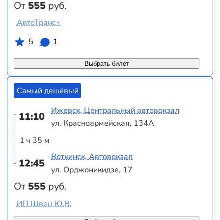
От
555
руб.
АвтоТранс+
5
1
Выбрать билет
Самый дешёвый
Ижевск, Центральный автовокзал
11:10
ул. Красноармейская, 134А
1 ч 35 м
Воткинск, Автовокзал
12:45
ул. Орджоникидзе, 17
От
555
руб.
ИП Швец Ю.В.