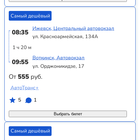
Самый дешёвый
Ижевск, Центральный автовокзал
08:35
ул. Красноармейская, 134А
1 ч 20 м
Воткинск, Автовокзал
09:55
ул. Орджоникидзе, 17
От
555
руб.
АвтоТранс+
5
1
Выбрать билет
Самый дешёвый