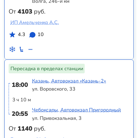
Волга, 246-й км
От
4103
руб.
ИП Амельченко А.С.
4.3
10
Пересадка в пределах станции
Казань, Автовокзал «‎Казань-2»
18:00
ул. Воровского, 33
3 ч 10 м
Чебоксары, Автовокзал Пригородный
20:55
ул. Привокзальная, 3
От
1140
руб.