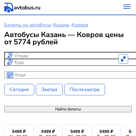
avtobus.ru
Билеты на автобусы
-
Казань
-
Ковров
Автобусы Казань — Ковров цены
от 5774 рублей
Откуда
Куда
Когда
Когда
Сегодня
Завтра
Послезавтра
Найти билеты
5499 ₽
5499 ₽
5499 ₽
5499 ₽
549