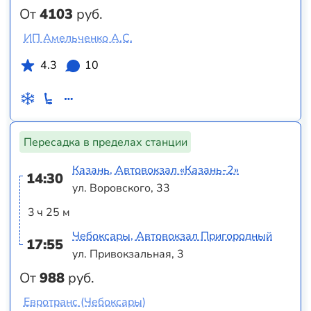
От
4103
руб.
ИП Амельченко А.С.
4.3
10
Пересадка в пределах станции
Казань, Автовокзал «‎Казань-2»
14:30
ул. Воровского, 33
3 ч 25 м
Чебоксары, Автовокзал Пригородный
17:55
ул. Привокзальная, 3
От
988
руб.
Евротранс (Чебоксары)