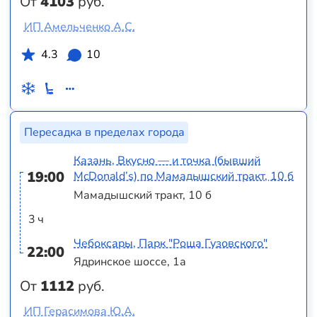
От
4103
руб.
ИП Амельченко А.С.
4.3
10
Пересадка в пределах города
Казань, Вкусно — и точка (бывший
19:00
McDonald’s) по Мамадышский тракт, 10 б
Мамадышский тракт, 10 б
3 ч
Чебоксары, Парк "Роща Гузовского"
22:00
Ядринское шоссе, 1а
От
1112
руб.
ИП Герасимова Ю.А.