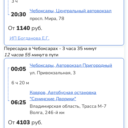
3 ч
Чебоксары, Центральный автовокзал
20:30
просп. Мира, 78
От
1140
руб.
ИП Богданова Е.Г.
Пересадка в Чебоксарах - 3 часа 35 минут
12 часов 55 минут
в пути
Чебоксары, Автовокзал Пригородный
00:05
ул. Привокзальная, 3
6 ч 20 м
Ковров, Автобусная остановка
"Сенинские Дворики"
06:25
Владимирская область, Трасса М-7
Волга, 246-й км
От
4103
руб.