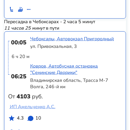
Пересадка в Чебоксарах - 2 часа 5 минут
11 часов 25 минут
в пути
Чебоксары, Автовокзал Пригородный
00:05
ул. Привокзальная, 3
6 ч 20 м
Ковров, Автобусная остановка
"Сенинские Дворики"
06:25
Владимирская область, Трасса М-7
Волга, 246-й км
От
4103
руб.
ИП Амельченко А.С.
4.3
10