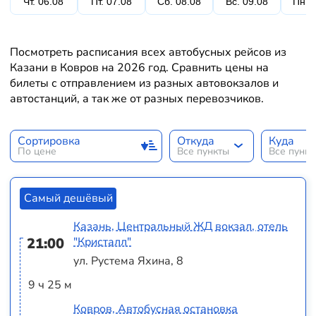
Чт. 06.08
Пт. 07.08
Сб. 08.08
Вс. 09.08
Пн. 
Посмотреть расписания всех автобусных рейсов из
Казани в Ковров на 2026 год. Сравнить цены на
билеты с отправлением из разных автовокзалов и
автостанций, а так же от разных перевозчиков.
Сортировка
Откуда
Куда
По цене
Все пункты
Все пунк
Самый дешёвый
Казань, Центральный ЖД вокзал, отель
21:00
"Кристалл"
ул. Рустема Яхина, 8
9 ч 25 м
Ковров, Автобусная остановка