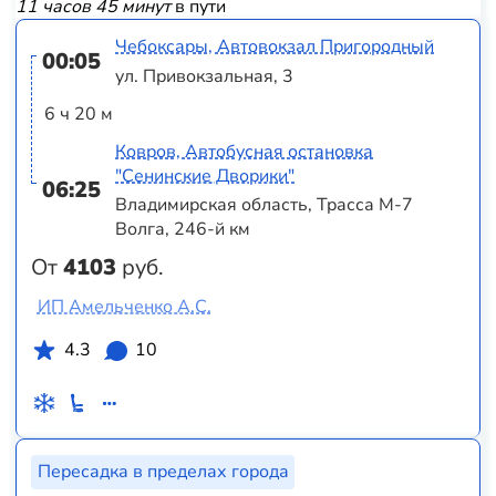
11 часов 45 минут
в пути
Чебоксары, Автовокзал Пригородный
00:05
ул. Привокзальная, 3
6 ч 20 м
Ковров, Автобусная остановка
"Сенинские Дворики"
06:25
Владимирская область, Трасса М-7
Волга, 246-й км
От
4103
руб.
ИП Амельченко А.С.
4.3
10
Пересадка в пределах города