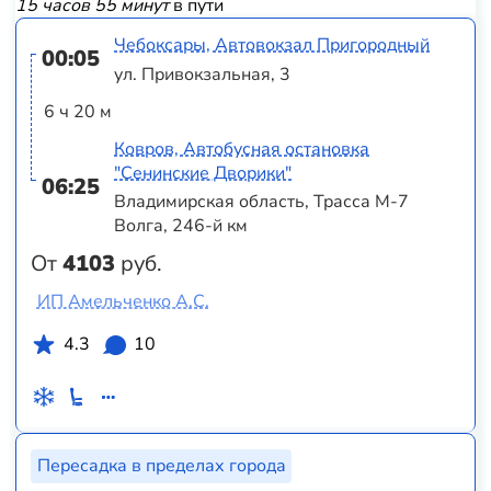
15 часов 55 минут
в пути
Чебоксары, Автовокзал Пригородный
00:05
ул. Привокзальная, 3
6 ч 20 м
Ковров, Автобусная остановка
"Сенинские Дворики"
06:25
Владимирская область, Трасса М-7
Волга, 246-й км
От
4103
руб.
ИП Амельченко А.С.
4.3
10
Пересадка в пределах города