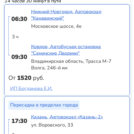
14 часов 30 минут
в пути
Нижний Новгород, Автовокзал
06:30
"Канавинский"
Московское шоссе, 4е
3 ч
Ковров, Автобусная остановка
"Сенинские Дворики"
09:30
Владимирская область, Трасса М-7
Волга, 246-й км
От
1520
руб.
ИП Богданова Е.И.
Пересадка в пределах города
Казань, Автовокзал «‎Казань-2»
17:30
ул. Воровского, 33