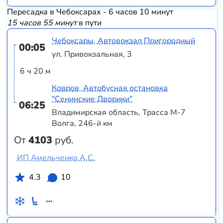
Пересадка в Чебоксарах - 6 часов 10 минут
15 часов 55 минут
в пути
Чебоксары, Автовокзал Пригородный
00:05
ул. Привокзальная, 3
6 ч 20 м
Ковров, Автобусная остановка
"Сенинские Дворики"
06:25
Владимирская область, Трасса М-7
Волга, 246-й км
От
4103
руб.
ИП Амельченко А.С.
4.3
10