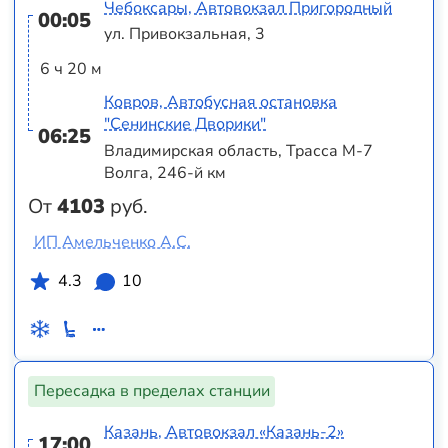
Чебоксары, Автовокзал Пригородный
00:05
ул. Привокзальная, 3
6 ч 20 м
Ковров, Автобусная остановка
"Сенинские Дворики"
06:25
Владимирская область, Трасса М-7
Волга, 246-й км
От
4103
руб.
ИП Амельченко А.С.
4.3
10
Пересадка в пределах станции
Казань, Автовокзал «‎Казань-2»
17:00