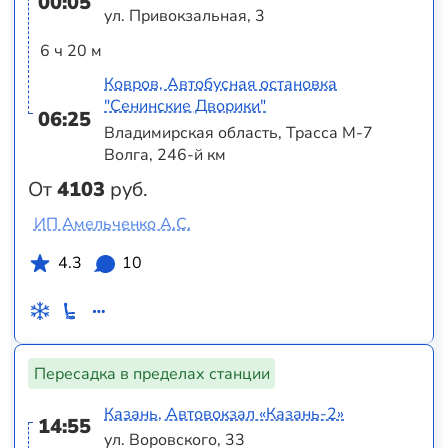
00:05
ул. Привокзальная, 3
6 ч 20 м
Ковров, Автобусная остановка
"Сенинские Дворики"
06:25
Владимирская область, Трасса М-7
Волга, 246-й км
От
4103
руб.
ИП Амельченко А.С.
4.3
10
Пересадка в пределах станции
Казань, Автовокзал «‎Казань-2»
14:55
ул. Воровского, 33