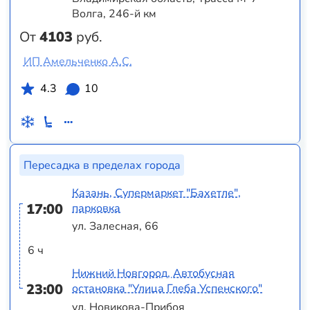
Волга, 246-й км
От
4103
руб.
ИП Амельченко А.С.
4.3
10
Пересадка в пределах города
Казань, Супермаркет "Бахетле",
17:00
парковка
ул. Залесная, 66
6 ч
Нижний Новгород, Автобусная
23:00
остановка "Улица Глеба Успенского"
ул. Новикова-Прибоя