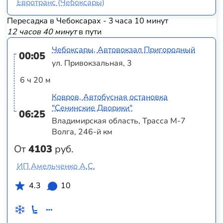
Евротранс (Чебоксары)
Пересадка в Чебоксарах - 3 часа 10 минут
12 часов 40 минут
в пути
Чебоксары, Автовокзал Пригородный
00:05
ул. Привокзальная, 3
6 ч 20 м
Ковров, Автобусная остановка
"Сенинские Дворики"
06:25
Владимирская область, Трасса М-7
Волга, 246-й км
От
4103
руб.
ИП Амельченко А.С.
4.3
10