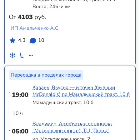
Волга, 246-й км
От
4103
руб.
ИП Амельченко А.С.
4.3
10
Пересадка в пределах города
Казань, Вкусно — и точка (бывший
19:00
McDonald’s) по Мамадышский тракт, 10 б
Мамадышский тракт, 10 б
10 ч
Владимир, Автобусная остановка
05:00
"Московское шоссе", ТЦ "Лента"
ул. Московское шоссе, 2