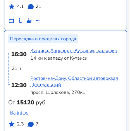
4.1
21
Пересадка в пределах города
Кутаиси, Аэропорт «Кутаиси», парковка
16:30
14 км к западу от Кутаиси
21 ч
Ростов-на-Дону, Областной автовокзал
12:30
Центральный
просп. Шолохова, 270к1
От
15120
руб.
Badobus
2.3
7