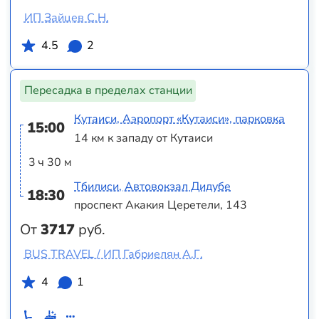
ИП Зайцев С.Н.
4.5
2
Пересадка в пределах станции
Кутаиси, Аэропорт «Кутаиси», парковка
15:00
14 км к западу от Кутаиси
3 ч 30 м
Тбилиси, Автовокзал Дидубе
18:30
проспект Акакия Церетели, 143
От
3717
руб.
BUS TRAVEL / ИП Габриелян А.Г.
4
1