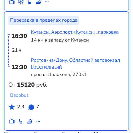
Пересадка в пределах города
Кутаиси, Аэропорт «Кутаиси», парковка
16:30
14 км к западу от Кутаиси
21 ч
Ростов-на-Дону, Областной автовокзал
12:30
Центральный
просп. Шолохова, 270к1
От
15120
руб.
Badobus
2.3
7