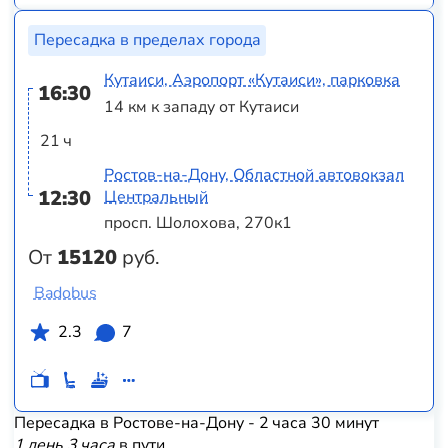
Пересадка в пределах города
Кутаиси, Аэропорт «Кутаиси», парковка
16:30
14 км к западу от Кутаиси
21 ч
Ростов-на-Дону, Областной автовокзал
12:30
Центральный
просп. Шолохова, 270к1
От
15120
руб.
Badobus
2.3
7
Пересадка в Ростове-на-Дону - 2 часа 30 минут
1 день 3 часа
в пути