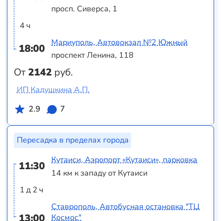
просп. Сиверса, 1
4 ч
Мариуполь, Автовокзал №2 Южный
18:00
проспект Ленина, 118
От
2142
руб.
ИП Кадушкина А.П.
2.9
7
Пересадка в пределах города
Кутаиси, Аэропорт «Кутаиси», парковка
11:30
14 км к западу от Кутаиси
1 д 2 ч
Ставрополь, Автобусная остановка "ТЦ
13:00
Космос"