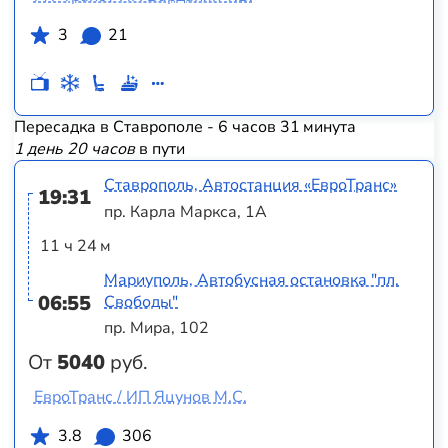
3
21
Пересадка в Ставрополе - 6 часов 31 минута
1 день 20 часов
в пути
Ставрополь, Автостанция «ЕвроТранс»
19:31
пр. Карла Маркса, 1А
11 ч 24 м
Мариуполь, Автобусная остановка "пл.
06:55
Свободы"
пр. Мира, 102
От
5040
руб.
ЕвроТранс / ИП Яцунов М.С.
3.8
306