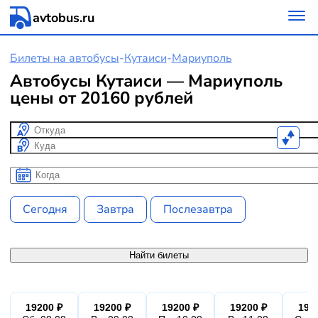
avtobus.ru
Билеты на автобусы
-
Кутаиси
-
Мариуполь
Автобусы Кутаиси — Мариуполь
цены от 20160 рублей
Откуда
Куда
Когда
Когда
Сегодня
Завтра
Послезавтра
Найти билеты
19200 ₽
19200 ₽
19200 ₽
19200 ₽
192