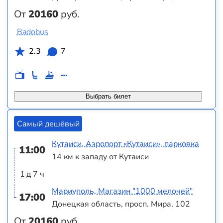
От
20160
руб.
Badobus
2.3
7
Выбрать билет
Самый дешёвый
Кутаиси, Аэропорт «Кутаиси», парковка
11:00
14 км к западу от Кутаиси
1 д 7 ч
Мариуполь, Магазин "1000 мелочей"
17:00
Донецкая область, просп. Мира, 102
От
20160
руб.