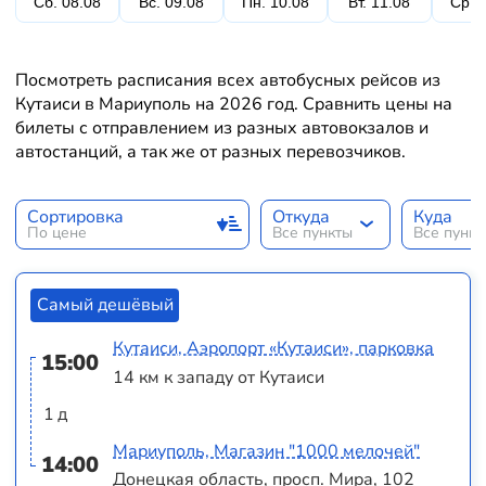
Сб. 08.08
Вс. 09.08
Пн. 10.08
Вт. 11.08
Ср. 
Посмотреть расписания всех автобусных рейсов из
Кутаиси в Мариуполь на 2026 год. Сравнить цены на
билеты с отправлением из разных автовокзалов и
автостанций, а так же от разных перевозчиков.
Сортировка
Откуда
Куда
По цене
Все пункты
Все пунк
Самый дешёвый
Кутаиси, Аэропорт «Кутаиси», парковка
15:00
14 км к западу от Кутаиси
1 д
Мариуполь, Магазин "1000 мелочей"
14:00
Донецкая область, просп. Мира, 102