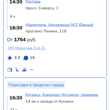
14:30
Ростова
просп. Сиверса, 1
4 ч
Мариуполь, Автовокзал №2 Южный
18:30
проспект Ленина, 118
От
1764
руб.
ИП Мамедов Э.А-О.
3.3
16
Пересадка в пределах города
Кутаиси, Аэропорт «Кутаиси», парковка
16:30
14 км к западу от Кутаиси
21 ч