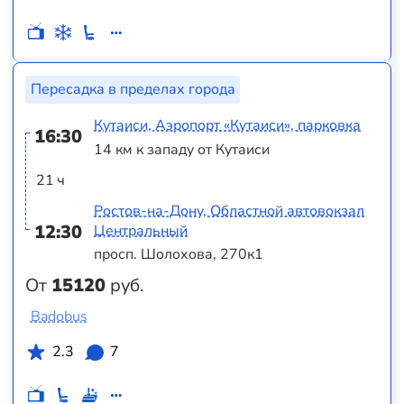
Пересадка в пределах города
Кутаиси, Аэропорт «Кутаиси», парковка
16:30
14 км к западу от Кутаиси
21 ч
Ростов-на-Дону, Областной автовокзал
12:30
Центральный
просп. Шолохова, 270к1
От
15120
руб.
Badobus
2.3
7