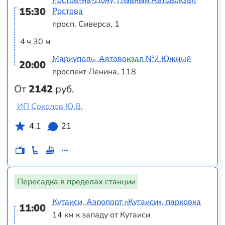
Ростов-на-Дону, Главный Автовокзал
15:30
Ростова
просп. Сиверса, 1
4 ч 30 м
Мариуполь, Автовокзал №2 Южный
20:00
проспект Ленина, 118
От
2142
руб.
ИП Соколов Ю.В.
4.1
21
Пересадка в пределах станции
Кутаиси, Аэропорт «Кутаиси», парковка
11:00
14 км к западу от Кутаиси