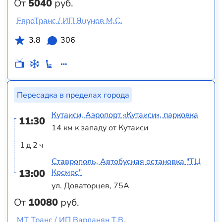
От
5040
руб.
ЕвроТранс / ИП Яцунов М.С.
3.8
306
Пересадка в пределах города
Кутаиси, Аэропорт «Кутаиси», парковка
11:30
14 км к западу от Кутаиси
1 д 2 ч
Ставрополь, Автобусная остановка "ТЦ
13:00
Космос"
ул. Доваторцев, 75А
От
10080
руб.
МТ Транс / ИП Варданян Т.В.