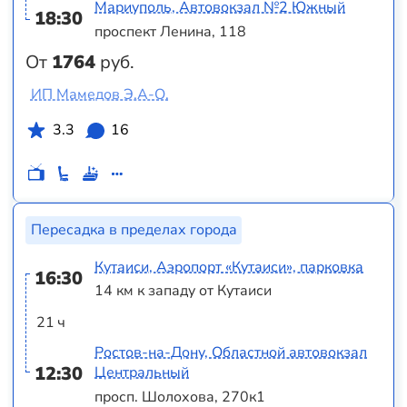
Мариуполь, Автовокзал №2 Южный
18:30
проспект Ленина, 118
От
1764
руб.
ИП Мамедов Э.А-О.
3.3
16
Пересадка в пределах города
Кутаиси, Аэропорт «Кутаиси», парковка
16:30
14 км к западу от Кутаиси
21 ч
Ростов-на-Дону, Областной автовокзал
12:30
Центральный
просп. Шолохова, 270к1