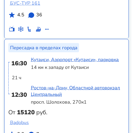
БУС-ТУР 161
4.5
36
Пересадка в пределах города
Кутаиси, Аэропорт «Кутаиси», парковка
16:30
14 км к западу от Кутаиси
21 ч
Ростов-на-Дону, Областной автовокзал
12:30
Центральный
просп. Шолохова, 270к1
От
15120
руб.
Badobus