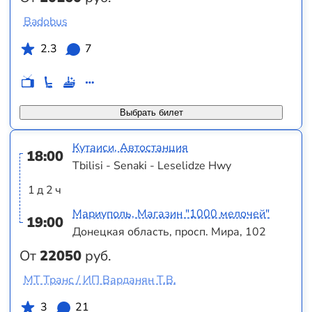
Badobus
2.3
7
Выбрать билет
Кутаиси, Автостанция
18:00
Tbilisi - Senaki - Leselidze Hwy
1 д 2 ч
Мариуполь, Магазин "1000 мелочей"
19:00
Донецкая область, просп. Мира, 102
От
22050
руб.
МТ Транс / ИП Варданян Т.В.
3
21