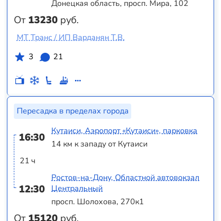
Донецкая область, просп. Мира, 102
От
13230
руб.
МТ Транс / ИП Варданян Т.В.
3
21
Пересадка в пределах города
Кутаиси, Аэропорт «Кутаиси», парковка
16:30
14 км к западу от Кутаиси
21 ч
Ростов-на-Дону, Областной автовокзал
12:30
Центральный
просп. Шолохова, 270к1
От
15120
руб.