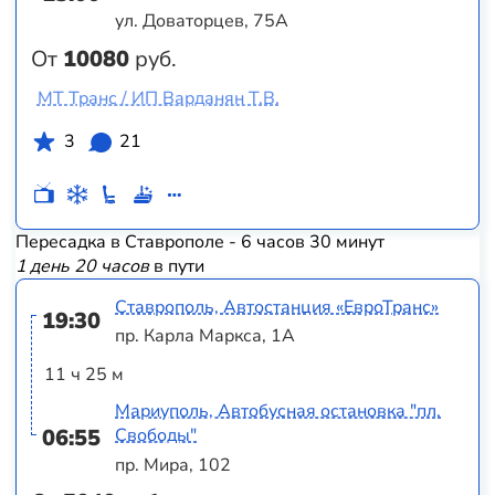
ул. Доваторцев, 75А
От
10080
руб.
МТ Транс / ИП Варданян Т.В.
3
21
Пересадка в Ставрополе - 6 часов 30 минут
1 день 20 часов
в пути
Ставрополь, Автостанция «ЕвроТранс»
19:30
пр. Карла Маркса, 1А
11 ч 25 м
Мариуполь, Автобусная остановка "пл.
06:55
Свободы"
пр. Мира, 102