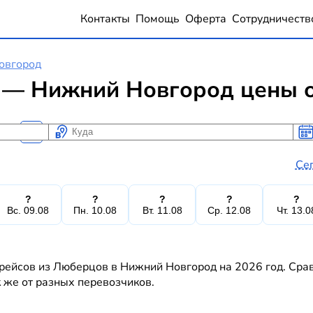
Контакты
Помощь
Оферта
Сотрудничеств
овгород
— Нижний Новгород цены о
Куда
Ког
Ког
Се
?
?
?
?
?
Вс. 09.08
Пн. 10.08
Вт. 11.08
Ср. 12.08
Чт. 13.0
рейсов из Люберцов в Нижний Новгород на 2026 год. Срав
к же от разных перевозчиков.