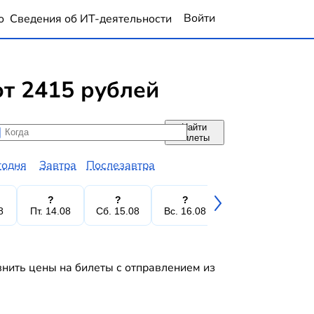
Войти
о
Сведения об ИТ-деятельности
т 2415 рублей
Найти
да
да
билеты
годня
Завтра
Послезавтра
?
?
?
?
8
Пт. 14.08
Сб. 15.08
Вс. 16.08
Пн. 17.08
Вт.
нить цены на билеты с отправлением из