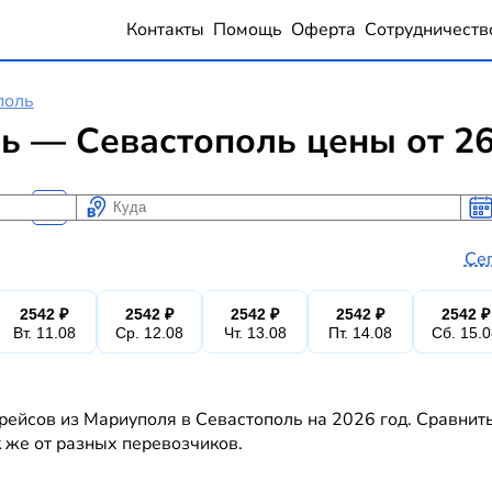
Контакты
Помощь
Оферта
Сотрудничеств
поль
ь — Севастополь цены от 2
Куда
Ког
Ког
Се
2542 ₽
2542 ₽
2542 ₽
2542 ₽
2542 ₽
Вт. 11.08
Ср. 12.08
Чт. 13.08
Пт. 14.08
Сб. 15.
рейсов из Мариуполя в Севастополь на 2026 год. Сравнит
к же от разных перевозчиков.