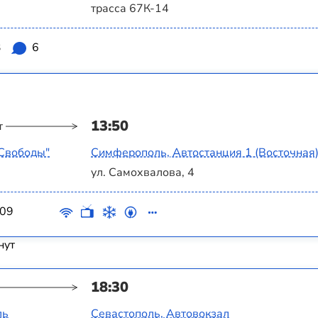
трасса 67К-14
3
6
13:50
т
 Свободы"
Симферополь, Автостанция 1 (Восточная
ул. Самохвалова, 4
09
нут
18:30
ль
Севастополь, Автовокзал