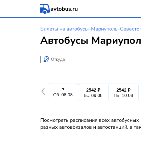
avtobus.ru
Билеты на автобусы
-
Мариуполь
-
Севасто
Автобусы Мариупол
Откуда
?
2542 ₽
2542 ₽
Сб. 08.08
Вс. 09.08
Пн. 10.08
Посмотреть расписания всех автобусных 
разных автовокзалов и автостанций, а та