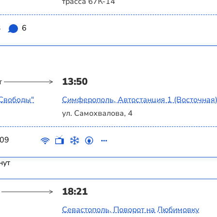
трасса 67К-14
3
6
13:50
т
 Свободы"
Симферополь, Автостанция 1 (Восточная
ул. Самохвалова, 4
09
нут
18:21
Севастополь, Поворот на Любимовку