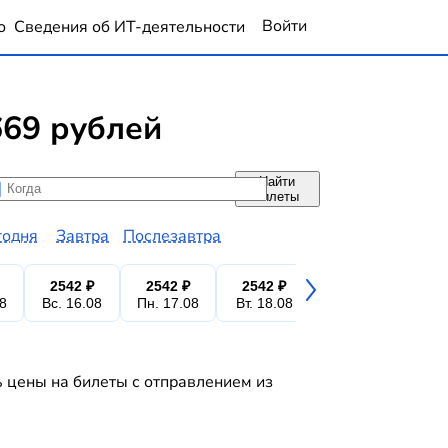
Войти
о
Сведения об ИТ-деятельности
669 рублей
Найти
да
да
билеты
годня
Завтра
Послезавтра
2542 ₽
2542 ₽
2542 ₽
2542 ₽
2
08
Вс. 16.08
Пн. 17.08
Вт. 18.08
Ср. 19.08
Чт.
ь цены на билеты с отправлением из