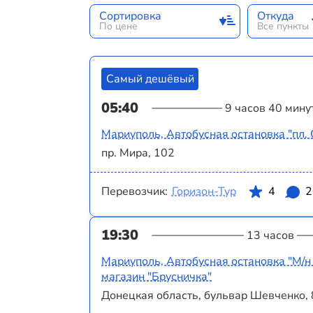
Сортировка
Откуда
По цене
Все пункты
Самый дешёвый
05:40
9 часов 40 мину
Мариуполь, Автобусная остановка "пл.
пр. Мира, 102
Перевозчик:
Горизон-Тур
4
2
19:30
13 часов
Мариуполь, Автобусная остановка "М/н
магазин "Брусничка"
Донецкая область, бульвар Шевченко,