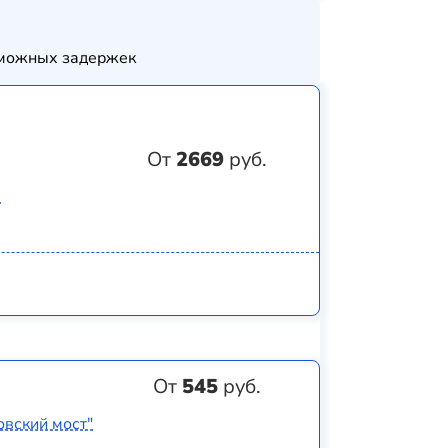
озможных задержек
От
2669
руб.
)
От
545
руб.
овский мост"