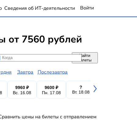
Войти
о
Сведения об ИТ-деятельности
 от 7560 рублей
Найти
да
да
билеты
годня
Завтра
Послезавтра
?
9960 ₽
9600 ₽
8856 ₽
10
Вт. 18.08
08
Вс. 16.08
Пн. 17.08
Ср. 19.08
Чт.
Сравнить цены на билеты с отправлением