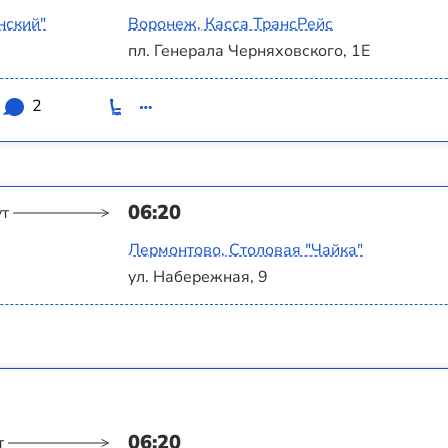
нский"
Воронеж, Касса ТрансРейс
пл. Генерала Черняховского, 1Е
2
06:20
ут
Лермонтово, Столовая "Чайка"
ул. Набережная, 9
06:20
т