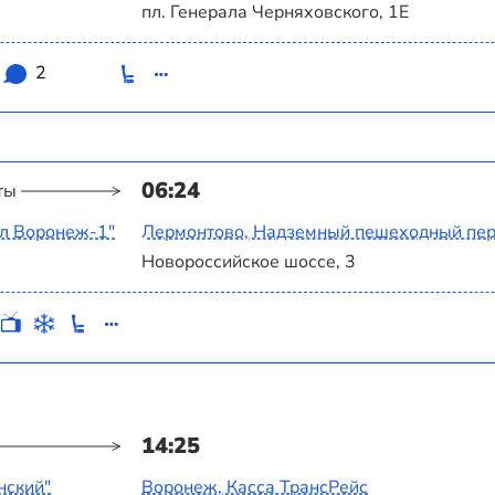
пл. Генерала Черняховского, 1Е
2
06:24
ты
ал Воронеж-1"
Лермонтово, Надземный пешеходный пе
Новороссийское шоссе, 3
14:25
нский"
Воронеж, Касса ТрансРейс