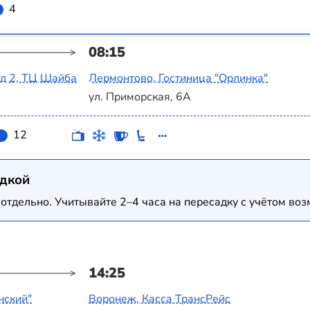
4
08:15
од 2, ТЦ Шайба
Лермонтово, Гостиница "Орлинка"
ул. Приморская, 6А
12
адкой
отдельно. Учитывайте 2–4 часа на пересадку с учётом в
14:25
нский"
Воронеж, Касса ТрансРейс