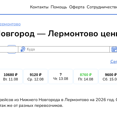
Контакты
Помощь
Оферта
Сотрудничеств
ермонтово
овгород — Лермонтово цены
Куда
Ког
Ког
Се
?
10680 ₽
9120 ₽
8760 ₽
9600 ₽
Чт. 13.08
Вт. 11.08
Ср. 12.08
Пт. 14.08
Сб. 15.
рейсов из Нижнего Новгорода в Лермонтово на 2026 год. 
 так же от разных перевозчиков.