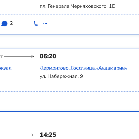
пл. Генерала Черняховского, 1Е
2
06:20
ут
окзал
Лермонтово, Гостиница «‎Аквамарин»
ул. Набережная, 9
14:25