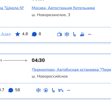
вка "Школа №
Москва, Автостанция Котельники
ш. Новорязанское, 3
 Азад
4.8
8
04:30
ут
Лермонтово, Автобусная остановка "Лер
ш. Новороссийское
3.7
58