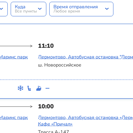
Куда
Время отправления
Все пункты
Любое время
11:10
Маринс парк
Лермонтово, Автобусная остановка "Лер
ш. Новороссийское
10:00
Маринс парк
Лермонтово, Автобусная остановка «‎Лер
Кафе «‎Причал»
Трасса А-147