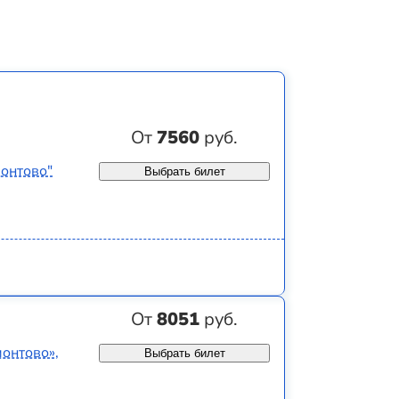
От
7560
руб.
монтово"
Выбрать билет
От
8051
руб.
монтово»,
Выбрать билет