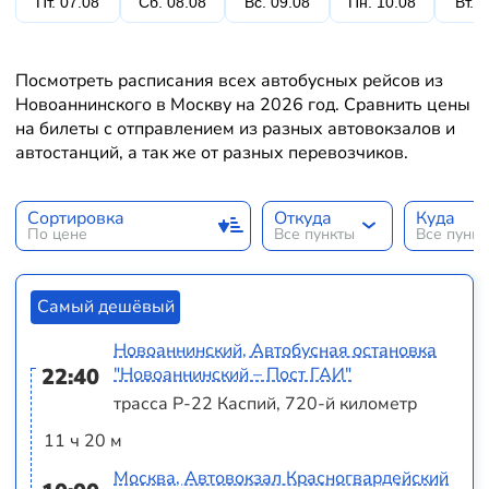
Пт. 07.08
Сб. 08.08
Вс. 09.08
Пн. 10.08
Вт. 
Посмотреть расписания всех автобусных рейсов из
Новоаннинского в Москву на 2026 год. Сравнить цены
на билеты с отправлением из разных автовокзалов и
автостанций, а так же от разных перевозчиков.
Сортировка
Откуда
Куда
По цене
Все пункты
Все пунк
Самый дешёвый
Новоаннинский, Автобусная остановка
22:40
"Новоаннинский – Пост ГАИ"
трасса Р-22 Каспий, 720-й километр
11 ч 20 м
Москва, Автовокзал Красногвардейский