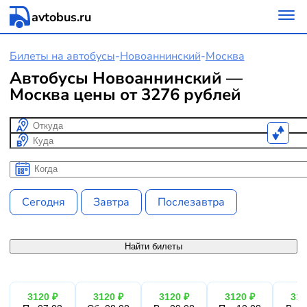
avtobus.ru
Билеты на автобусы
-
Новоаннинский
-
Москва
Автобусы Новоаннинский —
Москва цены от 3276 рублей
Откуда
Куда
Когда
Когда
Сегодня
Завтра
Послезавтра
Найти билеты
3120 ₽
3120 ₽
3120 ₽
3120 ₽
312