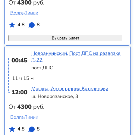
От
4300
руб.
ВолгаЛинии
4.8
8
Выбрать билет
Новоаннинский, Пост ДПС на развязке
00:45
Р-22
пост ДПС
11 ч 15 м
Москва, Автостанция Котельники
12:00
ш. Новорязанское, 3
От
4300
руб.
ВолгаЛинии
4.8
8