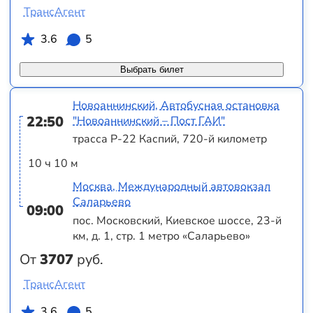
ТрансАгент
3.6
5
Выбрать билет
Новоаннинский, Автобусная остановка
22:50
"Новоаннинский – Пост ГАИ"
трасса Р-22 Каспий, 720-й километр
10 ч 10 м
Москва, Международный автовокзал
Саларьево
09:00
пос. Московский, Киевское шоссе, 23-й
км, д. 1, стр. 1 метро «Саларьево»
От
3707
руб.
ТрансАгент
3.6
5