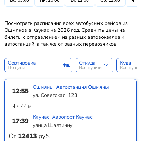
Вс. 09.08
Пн. 10.08
Вт. 11.08
Ср. 12.08
Чт. 
Посмотреть расписания всех автобусных рейсов из
Ошмянов в Каунас на 2026 год. Сравнить цены на
билеты с отправлением из разных автовокзалов и
автостанций, а так же от разных перевозчиков.
Сортировка
Откуда
Куда
По цене
Все пункты
Все пунк
Ошмяны, Автостанция Ошмяны
12:55
ул. Советская, 123
4 ч 44 м
Каунас, Аэропорт Каунас
17:39
улица Шалтиниу
От
12413
руб.