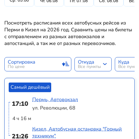
Ср. 05.08
Чт. 06.08
Пт. 07.08
Сб. 08.08
Вс. 
Посмотреть расписания всех автобусных рейсов из
Перми в Кизел на 2026 год. Сравнить цены на билеты
с отправлением из разных автовокзалов и
автостанций, а так же от разных перевозчиков.
Сортировка
Откуда
Куда
По цене
Все пункты
Все пунк
Самый дешёвый
Пермь, Автовокзал
17:10
ул. Революции, 68
4 ч 16 м
Кизел, Автобусная остановка "Горный
21:26
техникум"