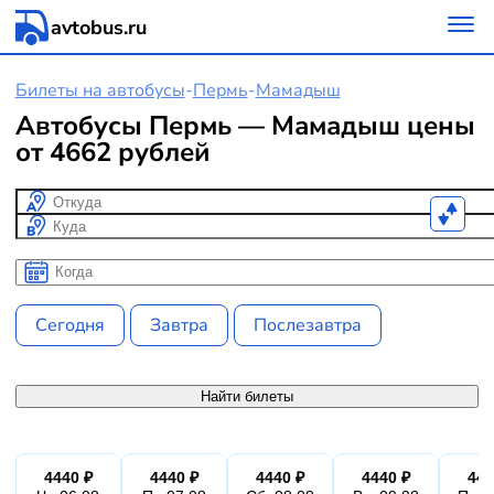
avtobus.ru
Билеты на автобусы
-
Пермь
-
Мамадыш
Автобусы Пермь — Мамадыш цены
от 4662 рублей
Откуда
Куда
Когда
Когда
Сегодня
Завтра
Послезавтра
Найти билеты
4440 ₽
4440 ₽
4440 ₽
4440 ₽
444