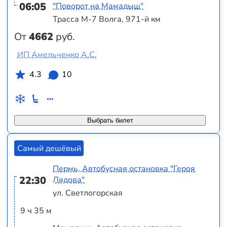
06:05
"Поворот на Мамадыш"
Трасса М-7 Волга, 971-й км
От
4662
руб.
ИП Амельченко А.С.
4.3
10
Выбрать билет
Самый дешёвый
Пермь, Автобусная остановка "Героя
22:30
Лядова"
ул. Светлогорская
9 ч 35 м