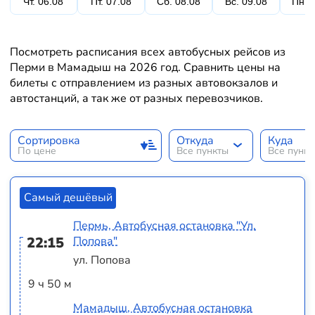
Чт. 06.08
Пт. 07.08
Сб. 08.08
Вс. 09.08
Пн. 
Посмотреть расписания всех автобусных рейсов из
Перми в Мамадыш на 2026 год. Сравнить цены на
билеты с отправлением из разных автовокзалов и
автостанций, а так же от разных перевозчиков.
Сортировка
Откуда
Куда
По цене
Все пункты
Все пунк
Самый дешёвый
Пермь, Автобусная остановка "Ул.
22:15
Попова"
ул. Попова
9 ч 50 м
Мамадыш, Автобусная остановка