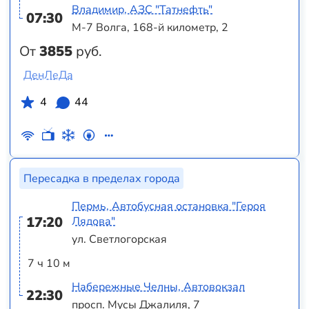
Владимир, АЗС "Татнефть"
07:30
М-7 Волга, 168-й километр, 2
От
3855
руб.
ДенЛеДа
4
44
Пересадка в пределах города
Пермь, Автобусная остановка "Героя
17:20
Лядова"
ул. Светлогорская
7 ч 10 м
Набережные Челны, Автовокзал
22:30
просп. Мусы Джалиля, 7