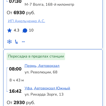
07:30
М-7 Волга, 168-й километр
От
6930
руб.
ИП Амельченко А.С.
4.3
10
Пересадка в пределах станции
Пермь, Автовокзал
08:00
ул. Революции, 68
8 ч 43 м
Уфа, Автовокзал Южный
16:42
ул. Рихарда Зорге, 13
От
2930
руб.