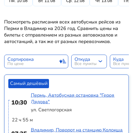
Пн. 10.08
Вт. 11.08
Ср. 12.08
Чт. 13.08
Пт. 
Посмотреть расписания всех автобусных рейсов из
Перми в Владимир на 2026 год. Сравнить цены на
билеты с отправлением из разных автовокзалов и
автостанций, а так же от разных перевозчиков.
Сортировка
Откуда
Куда
По цене
Все пункты
Все пунк
Самый дешёвый
Пермь, Автобусная остановка "Героя
10:30
Лядова"
ул. Светлогорская
22 ч 55 м
Владимир, Поворот на станцию Колокша