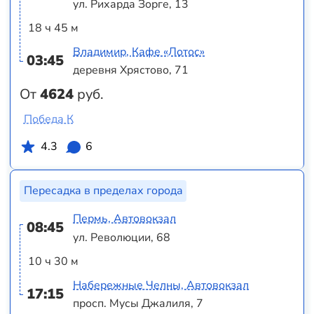
ул. Рихарда Зорге, 13
18 ч 45 м
Владимир, Кафе «Лотос»
03:45
деревня Хрястово, 71
От
4624
руб.
Победа К
4.3
6
Пересадка в пределах города
Пермь, Автовокзал
08:45
ул. Революции, 68
10 ч 30 м
Набережные Челны, Автовокзал
17:15
просп. Мусы Джалиля, 7