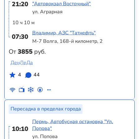
21:20
"Автовокзал Восточный"
ул. Аграрная
10 ч 10 м
Владимир, АЗС "Татнефть"
07:30
М-7 Волга, 168-й километр, 2
От
3855
руб.
ДенЛеДа
4
44
Пересадка в пределах города
Пермь, Автобусная остановка "Ул.
10:10
Попова"
ул. Попова