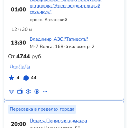
остановка "Энергостроительный
01:00
техникум"
просп. Казанский
12 ч 30 м
Владимир, АЗС "Татнефть"
13:30
М-7 Волга, 168-й километр, 2
От
4744
руб.
ДенЛеДа
4
44
Пересадка в пределах города
Пермь, Пермская ярмарка
20:00