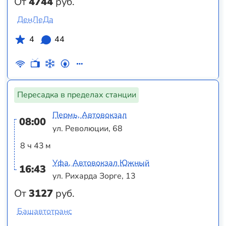
От
4744
руб.
ДенЛеДа
4
44
Пересадка в пределах станции
Пермь, Автовокзал
08:00
ул. Революции, 68
8 ч 43 м
Уфа, Автовокзал Южный
16:43
ул. Рихарда Зорге, 13
От
3127
руб.
Башавтотранс