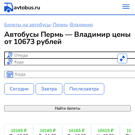
avtobus.ru
Билеты на автобусы
-
Пермь
-
Владимир
Автобусы Пермь — Владимир цены
от 10673 рублей
Откуда
Куда
Когда
Когда
Сегодня
Завтра
Послезавтра
Найти билеты
10165 ₽
10165 ₽
10165 ₽
10419 ₽
101