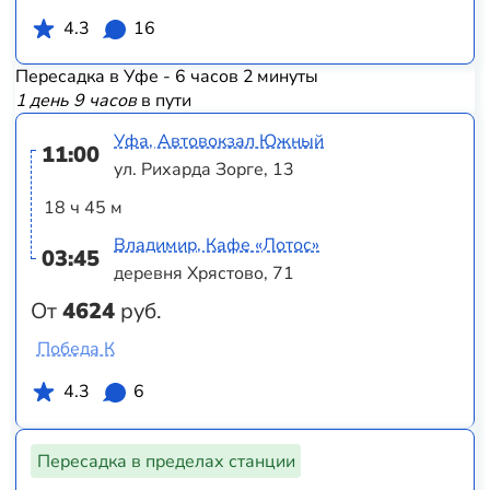
4.3
16
Пересадка в Уфе - 6 часов 2 минуты
1 день 9 часов
в пути
Уфа, Автовокзал Южный
11:00
ул. Рихарда Зорге, 13
18 ч 45 м
Владимир, Кафе «Лотос»
03:45
деревня Хрястово, 71
От
4624
руб.
Победа К
4.3
6
Пересадка в пределах станции