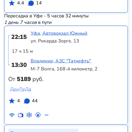
4.4
14
Пересадка в Уфе - 5 часов 32 минуты
1 день 7 часов
в пути
Уфа, Автовокзал Южный
22:15
ул. Рихарда Зорге, 13
17 ч 15 м
Владимир, АЗС "Татнефть"
13:30
М-7 Волга, 168-й километр, 2
От
5189
руб.
ДенЛеДа
4
44