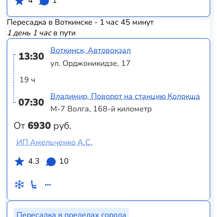
4
1
Пересадка в Воткинске - 1 час 45 минут
1 день 1 час
в пути
Воткинск, Автовокзал
13:30
ул. Орджоникидзе, 17
19 ч
Владимир, Поворот на станцию Колокша
07:30
М-7 Волга, 168-й километр
От
6930
руб.
ИП Амельченко А.С.
4.3
10
Пересадка в пределах города