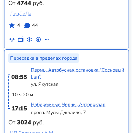
От
4744
руб.
ДенЛеДа
4
44
Пересадка в пределах города
Пермь, Автобусная остановка "Сосновый
08:55
бор"
ул. Якутская
10 ч 20 м
Набережные Челны, Автовокзал
17:15
просп. Мусы Джалиля, 7
От
3024
руб.
ИП Соромотин А.М.