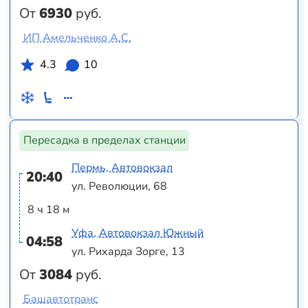
От
6930
руб.
ИП Амельченко А.С.
4.3
10
Пересадка в пределах станции
Пермь, Автовокзал
20:40
ул. Революции, 68
8 ч 18 м
Уфа, Автовокзал Южный
04:58
ул. Рихарда Зорге, 13
От
3084
руб.
Башавтотранс