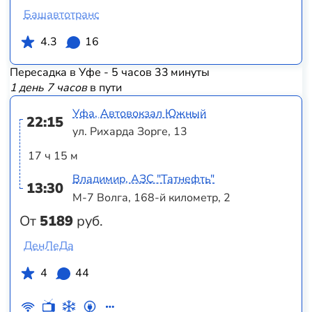
Башавтотранс
4.3
16
Пересадка в Уфе - 5 часов 33 минуты
1 день 7 часов
в пути
Уфа, Автовокзал Южный
22:15
ул. Рихарда Зорге, 13
17 ч 15 м
Владимир, АЗС "Татнефть"
13:30
М-7 Волга, 168-й километр, 2
От
5189
руб.
ДенЛеДа
4
44