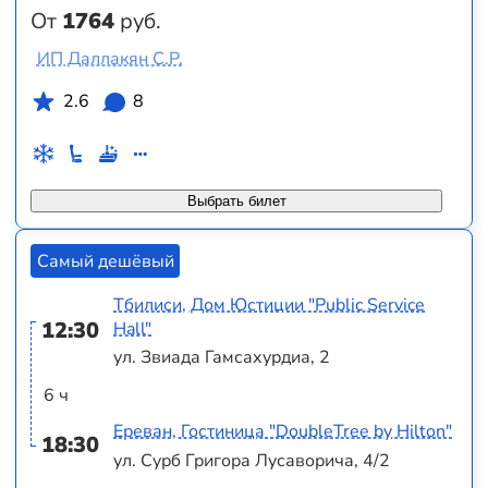
От
1764
руб.
ИП Даллакян С.Р.
2.6
8
Выбрать билет
Самый дешёвый
Тбилиси, Дом Юстиции "Public Service
12:30
Hall"
ул. Звиада Гамсахурдиа, 2
6 ч
Ереван, Гостиница "DoubleTree by Hilton"
18:30
ул. Сурб Григора Лусаворича, 4/2