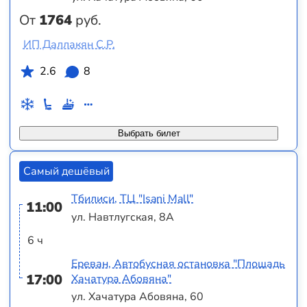
От
1764
руб.
ИП Даллакян С.Р.
2.6
8
Выбрать билет
Самый дешёвый
Тбилиси, ТЦ "Isani Mall"
11:00
ул. Навтлугская, 8А
6 ч
Ереван, Автобусная остановка "Площадь
17:00
Хачатура Абовяна"
ул. Хачатура Абовяна, 60