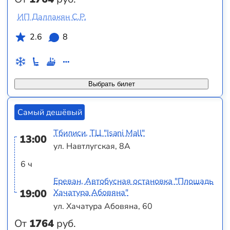
ИП Даллакян С.Р.
2.6
8
Выбрать билет
Самый дешёвый
Тбилиси, ТЦ "Isani Mall"
13:00
ул. Навтлугская, 8А
6 ч
Ереван, Автобусная остановка "Площадь
19:00
Хачатура Абовяна"
ул. Хачатура Абовяна, 60
От
1764
руб.