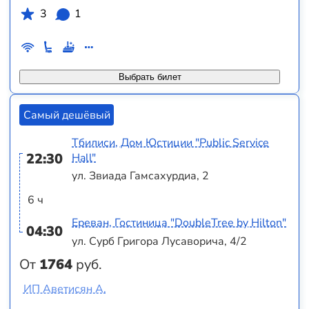
3
1
Выбрать билет
Самый дешёвый
Тбилиси, Дом Юстиции "Public Service
22:30
Hall"
ул. Звиада Гамсахурдиа, 2
6 ч
Ереван, Гостиница "DoubleTree by Hilton"
04:30
ул. Сурб Григора Лусаворича, 4/2
От
1764
руб.
ИП Аветисян А.