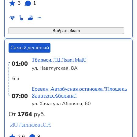
3
1
Выбрать билет
Самый дешёвый
Тбилиси, ТЦ "Isani Mall"
01:00
ул. Навтлугская, 8А
6 ч
Ереван, Автобусная остановка "Площадь
07:00
Хачатура Абовяна"
ул. Хачатура Абовяна, 60
От
1764
руб.
ИП Даллакян С.Р.
2.6
8