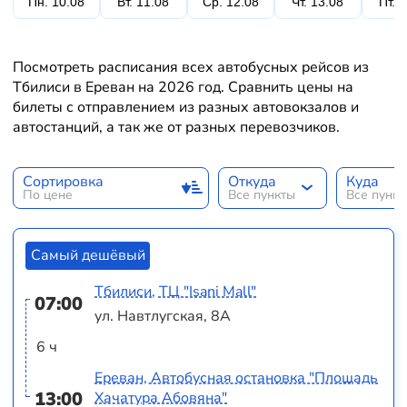
Пн. 10.08
Вт. 11.08
Ср. 12.08
Чт. 13.08
Пт. 
Посмотреть расписания всех автобусных рейсов из
Тбилиси в Ереван на 2026 год. Сравнить цены на
билеты с отправлением из разных автовокзалов и
автостанций, а так же от разных перевозчиков.
Сортировка
Откуда
Куда
По цене
Все пункты
Все пунк
Самый дешёвый
Тбилиси, ТЦ "Isani Mall"
07:00
ул. Навтлугская, 8А
6 ч
Ереван, Автобусная остановка "Площадь
13:00
Хачатура Абовяна"