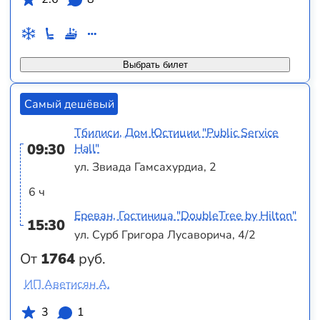
Выбрать билет
Самый дешёвый
Тбилиси, Дом Юстиции "Public Service
09:30
Hall"
ул. Звиада Гамсахурдиа, 2
6 ч
Ереван, Гостиница "DoubleTree by Hilton"
15:30
ул. Сурб Григора Лусаворича, 4/2
От
1764
руб.
ИП Аветисян А.
3
1