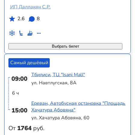
ИП Даллакян С.Р.
2.6
8
Выбрать билет
Самый дешёвый
Тбилиси, ТЦ "Isani Mall"
09:00
ул. Навтлугская, 8А
6 ч
Ереван, Автобусная остановка "Площадь
15:00
Хачатура Абовяна"
ул. Хачатура Абовяна, 60
От
1764
руб.