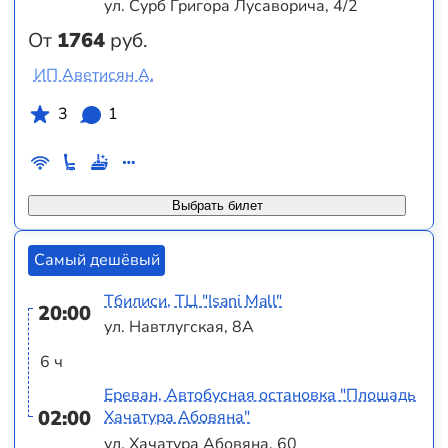
ул. Сурб Григора Лусаворича, 4/2
От
1764
руб.
ИП Аветисян А.
3
1
Выбрать билет
Самый дешёвый
Тбилиси, ТЦ "Isani Mall"
20:00
ул. Навтлугская, 8А
6 ч
Ереван, Автобусная остановка "Площадь
02:00
Хачатура Абовяна"
ул. Хачатура Абовяна, 60