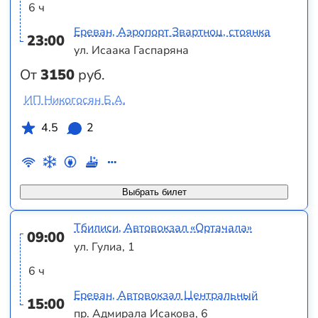
6 ч
Ереван, Аэропорт Звартноц, стоянка
23:00
ул. Исаака Гаспаряна
От
3150
руб.
ИП Никогосян Б.А.
4.5
2
Выбрать билет
Тбилиси, Автовокзал «Ортачала»
09:00
ул. Гулиа, 1
6 ч
Ереван, Автовокзал Центральный
15:00
пр. Адмирала Исакова, 6