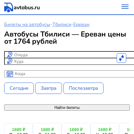
avtobus.ru
Билеты на автобусы
-
Тбилиси
-
Ереван
Автобусы Тбилиси — Ереван цены
от 1764 рублей
Откуда
Куда
Когда
Когда
Сегодня
Завтра
Послезавтра
Найти билеты
1680 ₽
1680 ₽
1680 ₽
1680 ₽
168