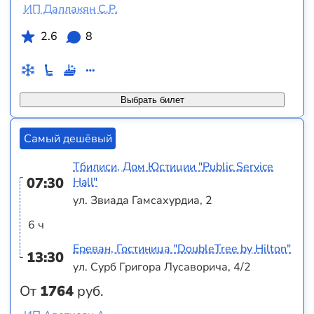
ИП Даллакян С.Р.
2.6
8
Выбрать билет
Самый дешёвый
Тбилиси, Дом Юстиции "Public Service
07:30
Hall"
ул. Звиада Гамсахурдиа, 2
6 ч
Ереван, Гостиница "DoubleTree by Hilton"
13:30
ул. Сурб Григора Лусаворича, 4/2
От
1764
руб.