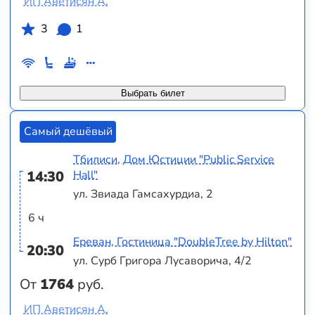
ИП Аветисян А.
3
1
Выбрать билет
Самый дешёвый
Тбилиси, Дом Юстиции "Public Service
14:30
Hall"
ул. Звиада Гамсахурдиа, 2
6 ч
Ереван, Гостиница "DoubleTree by Hilton"
20:30
ул. Сурб Григора Лусаворича, 4/2
От
1764
руб.
ИП Аветисян А.