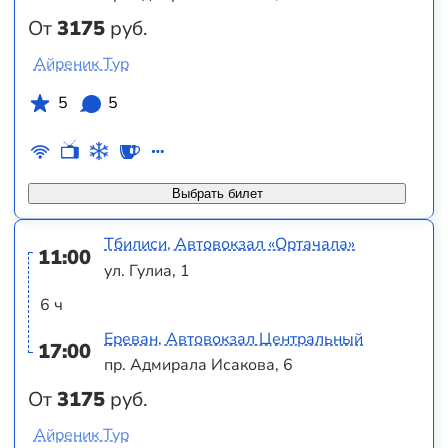
От
3175
руб.
Айреник Тур
5
5
Выбрать билет
Тбилиси, Автовокзал «Ортачала»
11:00
ул. Гулиа, 1
6 ч
Ереван, Автовокзал Центральный
17:00
пр. Адмирала Исакова, 6
От
3175
руб.
Айреник Тур