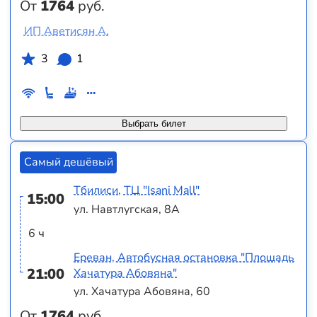
От
1764
руб.
ИП Аветисян А.
3
1
Выбрать билет
Самый дешёвый
Тбилиси, ТЦ "Isani Mall"
15:00
ул. Навтлугская, 8А
6 ч
Ереван, Автобусная остановка "Площадь
21:00
Хачатура Абовяна"
ул. Хачатура Абовяна, 60
От
1764
руб.