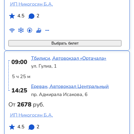
ИП Никогосян Б.А.
4.5
2
Выбрать билет
Тбилиси, Автовокзал «Ортачала»
09:00
ул. Гулиа, 1
5 ч 25 м
Ереван, Автовокзал Центральный
14:25
пр. Адмирала Исакова, 6
От
2678
руб.
ИП Никогосян Б.А.
4.5
2