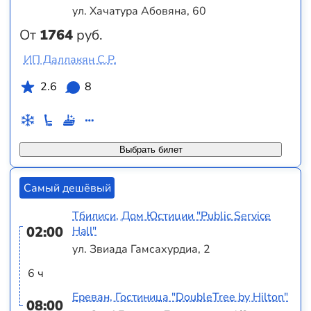
ул. Хачатура Абовяна, 60
От
1764
руб.
ИП Даллакян С.Р.
2.6
8
Выбрать билет
Самый дешёвый
Тбилиси, Дом Юстиции "Public Service
02:00
Hall"
ул. Звиада Гамсахурдиа, 2
6 ч
Ереван, Гостиница "DoubleTree by Hilton"
08:00