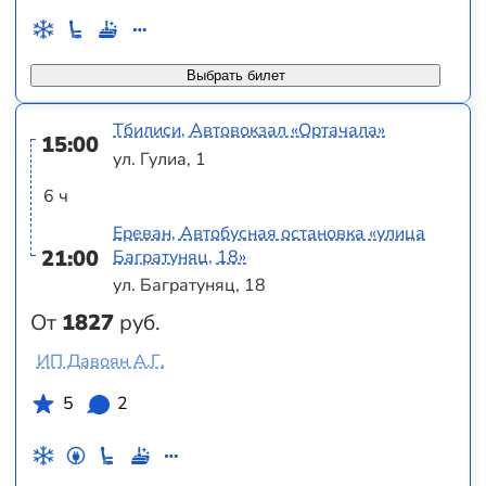
Выбрать билет
Тбилиси, Автовокзал «Ортачала»
15:00
ул. Гулиа, 1
6 ч
Ереван, Автобусная остановка «улица
21:00
Багратуняц, 18»
ул. Багратуняц, 18
От
1827
руб.
ИП Давоян А.Г.
5
2