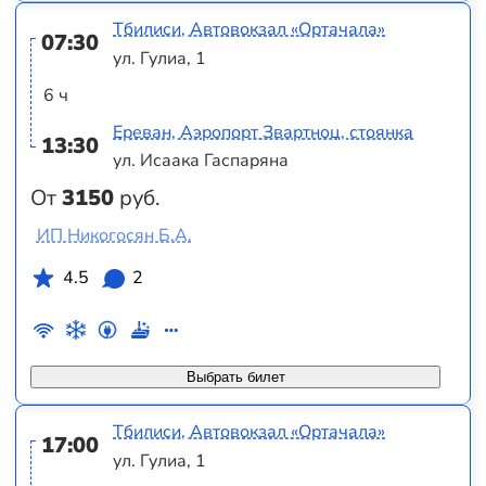
Тбилиси, Автовокзал «Ортачала»
07:30
ул. Гулиа, 1
6 ч
Ереван, Аэропорт Звартноц, стоянка
13:30
ул. Исаака Гаспаряна
От
3150
руб.
ИП Никогосян Б.А.
4.5
2
Выбрать билет
Тбилиси, Автовокзал «Ортачала»
17:00
ул. Гулиа, 1