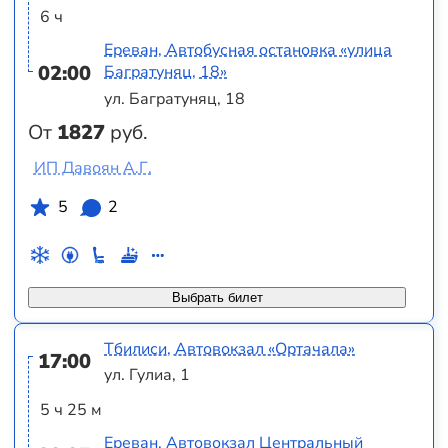
6 ч
Ереван, Автобусная остановка «улица
02:00
Багратуняц, 18»
ул. Багратуняц, 18
От
1827
руб.
ИП Давоян А.Г.
5
2
Выбрать билет
Тбилиси, Автовокзал «Ортачала»
17:00
ул. Гулиа, 1
5 ч 25 м
Ереван, Автовокзал Центральный