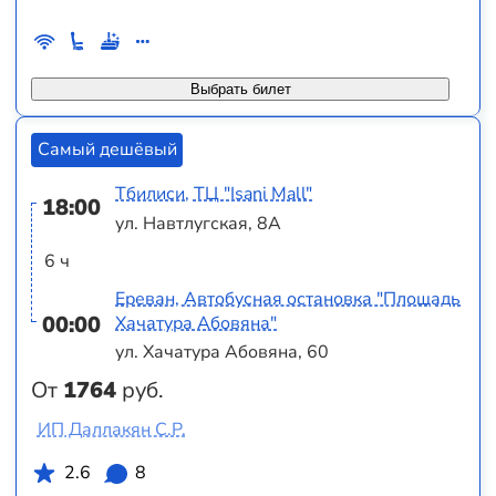
Выбрать билет
Самый дешёвый
Тбилиси, ТЦ "Isani Mall"
18:00
ул. Навтлугская, 8А
6 ч
Ереван, Автобусная остановка "Площадь
00:00
Хачатура Абовяна"
ул. Хачатура Абовяна, 60
От
1764
руб.
ИП Даллакян С.Р.
2.6
8