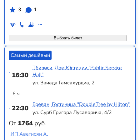
3
1
Выбрать билет
Самый дешёвый
Тбилиси, Дом Юстиции "Public Service
16:30
Hall"
ул. Звиада Гамсахурдиа, 2
6 ч
Ереван, Гостиница "DoubleTree by Hilton"
22:30
ул. Сурб Григора Лусаворича, 4/2
От
1764
руб.
ИП Аветисян А.