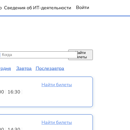
Войти
о
Сведения об ИТ-деятельности
Найти
да
да
билеты
годня
Завтра
Послезавтра
Найти билеты
00
16:30
Найти билеты
00
14:30