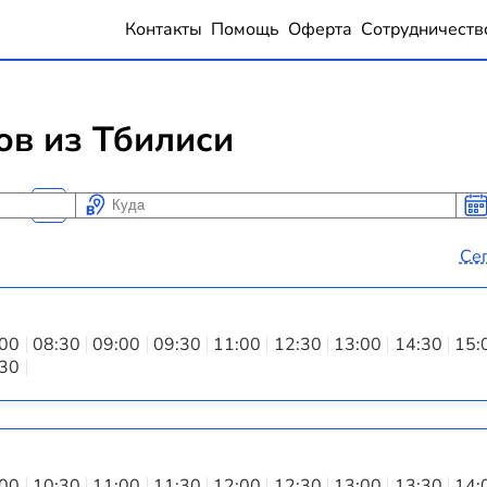
Контакты
Помощь
Оферта
Сотрудничеств
ов из Тбилиси
Куда
Ког
Ког
Се
:00
08:30
09:00
09:30
11:00
12:30
13:00
14:30
15:
:30
:00
10:30
11:00
11:30
12:00
12:30
13:00
13:30
14: