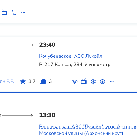
23:40
Кочубеевское, АЗС Лукойл
Р-217 Кавказ, 234-й километр
н Р.Р.
3.7
3
13:30
т
Владикавказ, АЗС "Лукойл", угол Архонск
Московской улицы (Архонский круг)