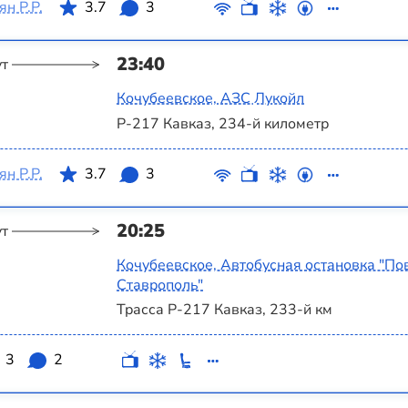
н Р.Р.
3.7
3
23:40
ут
Кочубеевское, АЗС Лукойл
Р-217 Кавказ, 234-й километр
н Р.Р.
3.7
3
20:25
ут
Кочубеевское, Автобусная остановка "По
Ставрополь"
Трасса Р-217 Кавказ, 233-й км
3
2