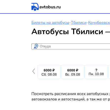
avtobus.ru
Билеты на автобусы
-
Тбилиси
-
Кочубеевск
Автобусы Тбилиси —
Откуда
?
6000 ₽
6000 ₽
Пн. 10.08
Сб. 08.08
Вс. 09.08
Посмотреть расписания всех автобусных 
автовокзалов и автостанций, а так же от