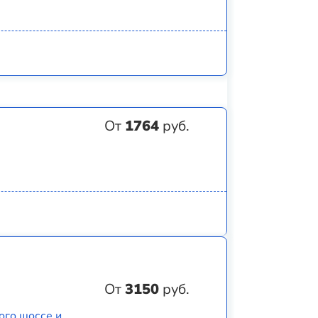
От
1764
руб.
От
3150
руб.
ого шоссе и