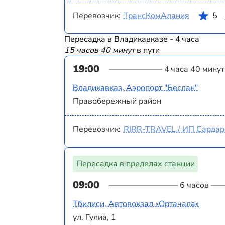
Перевозчик:
ТрансКомАлания
5
Пересадка в Владикавказе - 4 часа
15 часов 40 минут
в пути
19:00
4 часа 40 минут
Владикавказ, Аэропорт "Беслан"
Правобережный район
Перевозчик:
RIRR-TRAVEL / ИП Сардаря
Пересадка в пределах станции
09:00
6 часов
Тбилиси, Автовокзал «Ортачала»
ул. Гулиа, 1