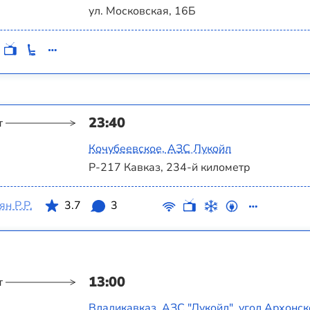
ул. Московская, 16Б
23:40
т
Кочубеевское, АЗС Лукойл
Р-217 Кавказ, 234-й километр
н Р.Р.
3.7
3
13:00
т
Владикавказ, АЗС "Лукойл", угол Архонск