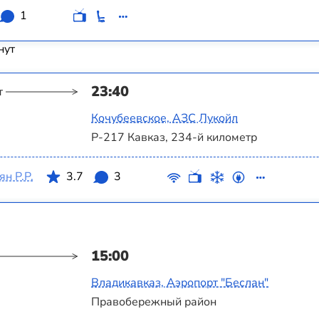
1
нут
23:40
т
Кочубеевское, АЗС Лукойл
Р-217 Кавказ, 234-й километр
н Р.Р.
3.7
3
15:00
Владикавказ, Аэропорт "Беслан"
Правобережный район