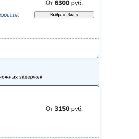
От
6300
руб.
ворот на
Выбрать билет
озможных задержек
От
3150
руб.