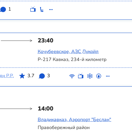
1
23:40
Кочубеевское, АЗС Лукойл
Р-217 Кавказ, 234-й километр
н Р.Р.
3.7
3
14:00
Владикавказ, Аэропорт "Беслан"
Правобережный район