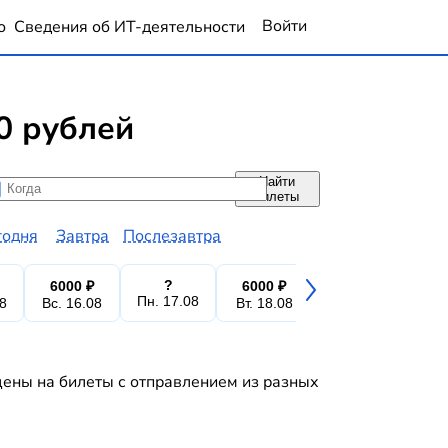
Войти
о
Сведения об ИТ-деятельности
0 рублей
Найти
да
да
билеты
годня
Завтра
Послезавтра
?
6000 ₽
6000 ₽
4800 ₽
6
Пн. 17.08
08
Вс. 16.08
Вт. 18.08
Ср. 19.08
Чт.
цены на билеты с отправлением из разных