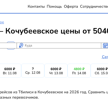
Контакты
Помощь
Оферта
Сотрудничеств
ое
 Кочубеевское цены от 504
Куда
Ког
Ког
Се
?
6000 ₽
6000 ₽
4800 ₽
6000 ₽
Ср. 12.08
Вт. 11.08
Чт. 13.08
Пт. 14.08
Сб. 15.
рейсов из Тбилиси в Кочубеевское на 2026 год. Сравнить 
 разных перевозчиков.