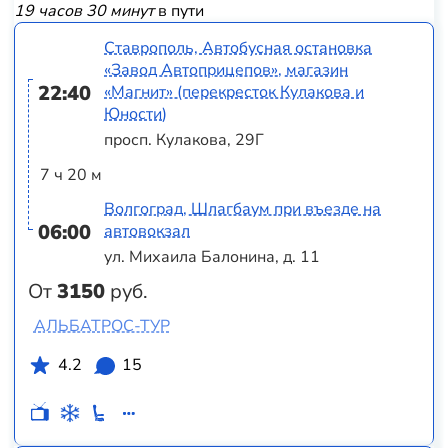
19 часов 30 минут
в пути
Ставрополь, Автобусная остановка
«Завод Автоприцепов», магазин
22:40
«Магнит» (перекресток Кулакова и
Юности)
просп. Кулакова, 29Г
7 ч 20 м
Волгоград, Шлагбаум при въезде на
06:00
автовокзал
ул. Михаила Балонина, д. 11
От
3150
руб.
АЛЬБАТРОС-ТУР
4.2
15