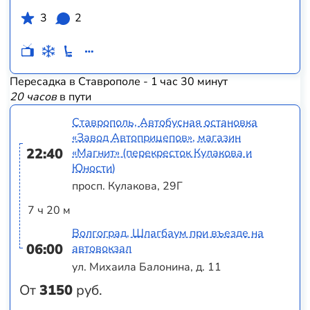
3
2
Пересадка в Ставрополе - 1 час 30 минут
20 часов
в пути
Ставрополь, Автобусная остановка
«Завод Автоприцепов», магазин
22:40
«Магнит» (перекресток Кулакова и
Юности)
просп. Кулакова, 29Г
7 ч 20 м
Волгоград, Шлагбаум при въезде на
06:00
автовокзал
ул. Михаила Балонина, д. 11
От
3150
руб.