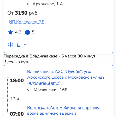
ш. Архонское, 1 А
От
3150
руб.
ИП Келехсаев Р.Б.
4.2
5
Пересадка в Владикавказе - 5 часов 30 минут
1 день
в пути
Владикавказ, АЗС "Лукойл", угол
Архонского шоссе и Московской улицы
18:00
(Архонский круг)
ул. Московская, 16Б
13 ч
Волгоград, Автомобильная парковка
07:00
возле армянской церкви