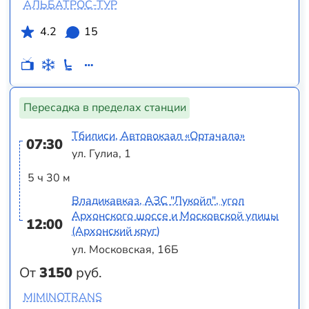
АЛЬБАТРОС-ТУР
4.2
15
Пересадка в пределах станции
Тбилиси, Автовокзал «Ортачала»
07:30
ул. Гулиа, 1
5 ч 30 м
Владикавказ, АЗС "Лукойл", угол
Архонского шоссе и Московской улицы
12:00
(Архонский круг)
ул. Московская, 16Б
От
3150
руб.
MIMINOTRANS