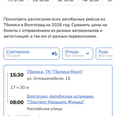
Пт. 07.08
Сб. 08.08
Вс. 09.08
Пн. 10.08
Вт. 
Посмотреть расписания всех автобусных рейсов из
Тбилиси в Волгоград на 2026 год. Сравнить цены на
билеты с отправлением из разных автовокзалов и
автостанций, а так же от разных перевозчиков.
Сортировка
Откуда
Куда
По цене
Все пункты
Все пунк
Тбилиси, ТК "Тбилиси Молл"
15:30
ул. Агмашенебели, 16
17 ч 30 м
Волгоград, Автобусная остановка
08:00
"Проспект Маршала Жукова"
Каспийская улица