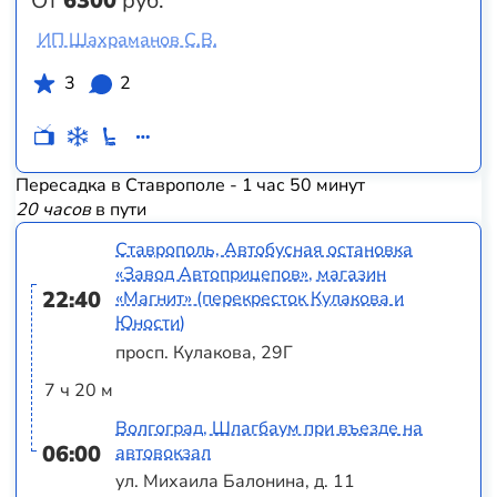
От
6300
руб.
ИП Шахраманов С.В.
3
2
Пересадка в Ставрополе - 1 час 50 минут
20 часов
в пути
Ставрополь, Автобусная остановка
«Завод Автоприцепов», магазин
22:40
«Магнит» (перекресток Кулакова и
Юности)
просп. Кулакова, 29Г
7 ч 20 м
Волгоград, Шлагбаум при въезде на
06:00
автовокзал
ул. Михаила Балонина, д. 11