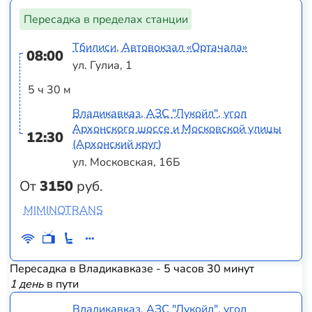
Пересадка в пределах станции
Тбилиси, Автовокзал «Ортачала»
08:00
ул. Гулиа, 1
5 ч 30 м
Владикавказ, АЗС "Лукойл", угол
Архонского шоссе и Московской улицы
12:30
(Архонский круг)
ул. Московская, 16Б
От
3150
руб.
MIMINOTRANS
Пересадка в Владикавказе - 5 часов 30 минут
1 день
в пути
Владикавказ, АЗС "Лукойл", угол