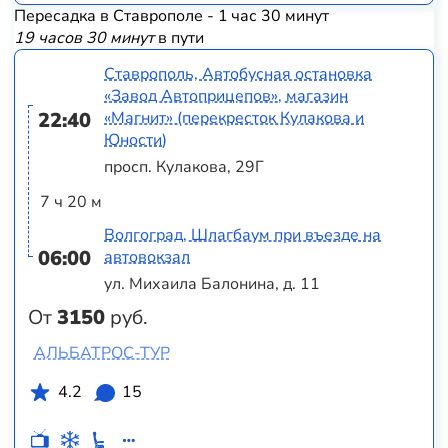
Пересадка в Ставрополе - 1 час 30 минут
19 часов 30 минут
в пути
Ставрополь, Автобусная остановка
«Завод Автоприцепов», магазин
22:40
«Магнит» (перекресток Кулакова и
Юности)
просп. Кулакова, 29Г
7 ч 20 м
Волгоград, Шлагбаум при въезде на
06:00
автовокзал
ул. Михаила Балонина, д. 11
От
3150
руб.
АЛЬБАТРОС-ТУР
4.2
15