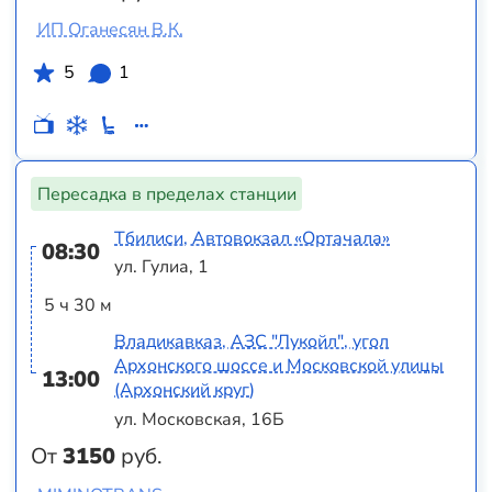
ИП Оганесян В.К.
5
1
Пересадка в пределах станции
Тбилиси, Автовокзал «Ортачала»
08:30
ул. Гулиа, 1
5 ч 30 м
Владикавказ, АЗС "Лукойл", угол
Архонского шоссе и Московской улицы
13:00
(Архонский круг)
ул. Московская, 16Б
От
3150
руб.