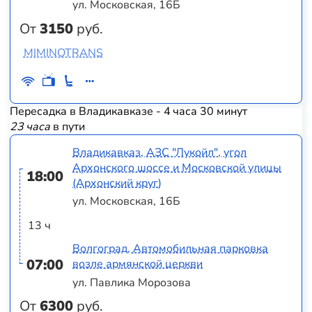
ул. Московская, 16Б
От
3150
руб.
MIMINOTRANS
Пересадка в Владикавказе - 4 часа 30 минут
23 часа
в пути
Владикавказ, АЗС "Лукойл", угол
Архонского шоссе и Московской улицы
18:00
(Архонский круг)
ул. Московская, 16Б
13 ч
Волгоград, Автомобильная парковка
07:00
возле армянской церкви
ул. Павлика Морозова
От
6300
руб.