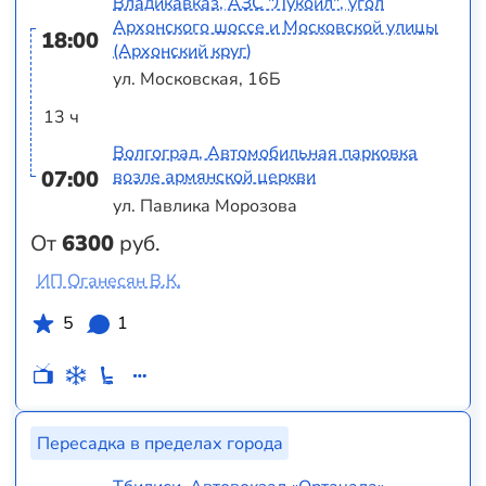
Владикавказ, АЗС "Лукойл", угол
Архонского шоссе и Московской улицы
18:00
(Архонский круг)
ул. Московская, 16Б
13 ч
Волгоград, Автомобильная парковка
07:00
возле армянской церкви
ул. Павлика Морозова
От
6300
руб.
ИП Оганесян В.К.
5
1
Пересадка в пределах города