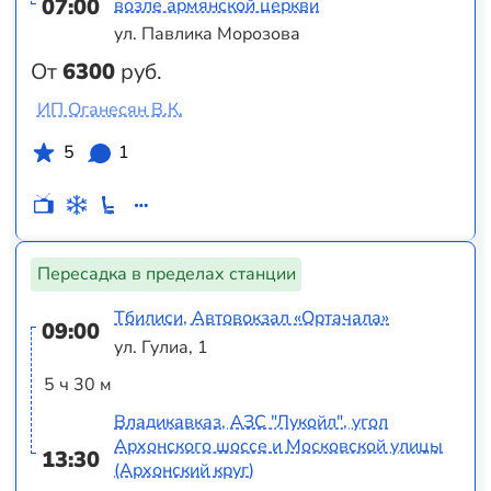
07:00
возле армянской церкви
ул. Павлика Морозова
От
6300
руб.
ИП Оганесян В.К.
5
1
Пересадка в пределах станции
Тбилиси, Автовокзал «Ортачала»
09:00
ул. Гулиа, 1
5 ч 30 м
Владикавказ, АЗС "Лукойл", угол
Архонского шоссе и Московской улицы
13:30
(Архонский круг)