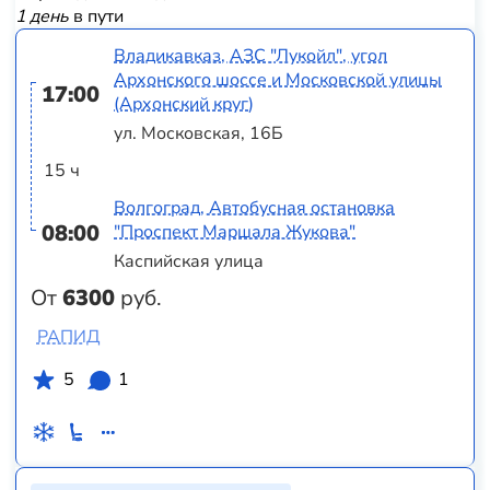
1 день
в пути
Владикавказ, АЗС "Лукойл", угол
Архонского шоссе и Московской улицы
17:00
(Архонский круг)
ул. Московская, 16Б
15 ч
Волгоград, Автобусная остановка
08:00
"Проспект Маршала Жукова"
Каспийская улица
От
6300
руб.
РАПИД
5
1