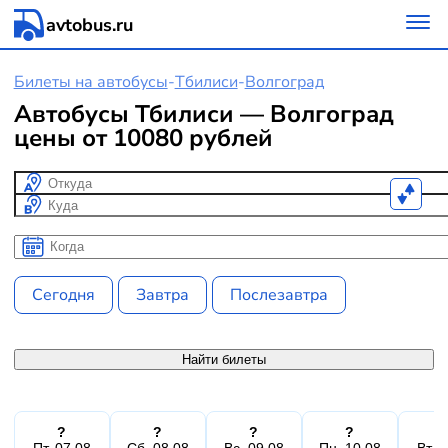
avtobus.ru
Билеты на автобусы
-
Тбилиси
-
Волгоград
Автобусы Тбилиси — Волгоград
цены от 10080 рублей
Откуда
Куда
Когда
Когда
Сегодня
Завтра
Послезавтра
Найти билеты
?
?
?
?