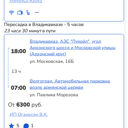
MIMINOTRANS
Пересадка в Владикавказе - 5 часов
23 часа 30 минут
в пути
Владикавказ, АЗС "Лукойл", угол
Архонского шоссе и Московской улицы
18:00
(Архонский круг)
ул. Московская, 16Б
13 ч
Волгоград, Автомобильная парковка
07:00
возле армянской церкви
ул. Павлика Морозова
От
6300
руб.
ИП Оганесян В.К.
5
1