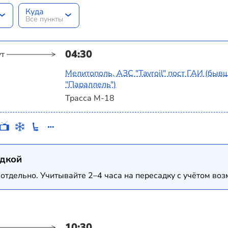
Куда
Все пункты
04:30
ут
Мелитополь, АЗС "Tavroil" пост ГАИ (бы
"Параллель")
Трасса М-18
адкой
отдельно. Учитывайте 2–4 часа на пересадку с учётом в
10:30