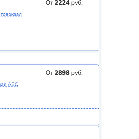
От
2224
руб.
втовокзал
От
2898
руб.
вшая АЗС