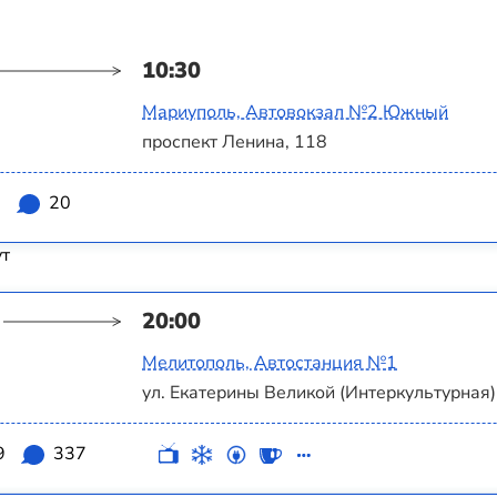
10:30
Мариуполь, Автовокзал №2 Южный
проспект Ленина, 118
2
20
ут
20:00
Мелитополь, Автостанция №1
ул. Екатерины Великой (Интеркультурная),
9
337