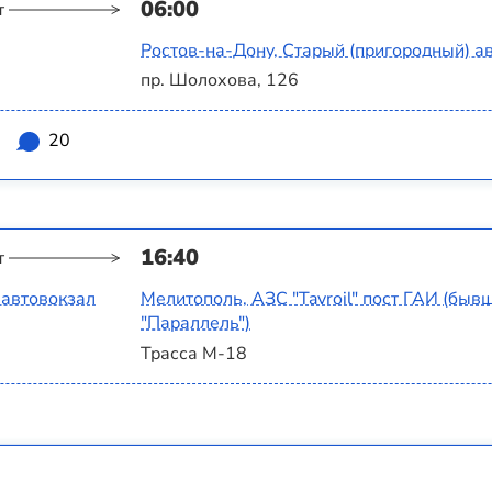
06:00
т
Ростов-на-Дону, Старый (пригородный) а
пр. Шолохова, 126
2
20
16:40
т
 автовокзал
Мелитополь, АЗС "Tavroil" пост ГАИ (бы
"Параллель")
Трасса М-18