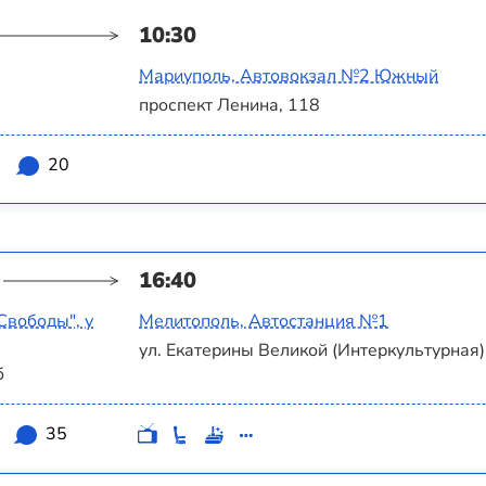
10:30
Мариуполь, Автовокзал №2 Южный
проспект Ленина, 118
2
20
16:40
Свободы", у
Мелитополь, Автостанция №1
ул. Екатерины Великой (Интеркультурная),
б
35