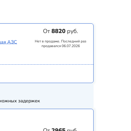
От
8820
руб.
вшая АЗС
Нет в продаже. Последний раз
продавался 06.07.2026
озможных задержек
От
2965
руб.