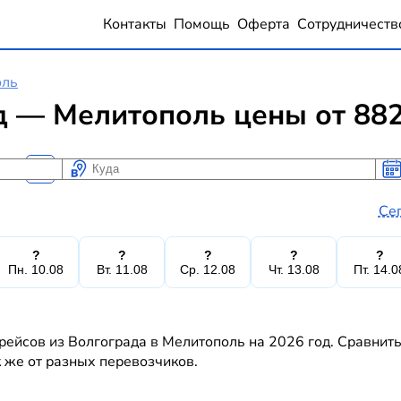
Контакты
Помощь
Оферта
Сотрудничеств
оль
д — Мелитополь цены от 88
Куда
Ког
Ког
Се
?
?
?
?
?
Пн. 10.08
Вт. 11.08
Ср. 12.08
Чт. 13.08
Пт. 14.0
рейсов из Волгограда в Мелитополь на 2026 год. Сравнить
к же от разных перевозчиков.