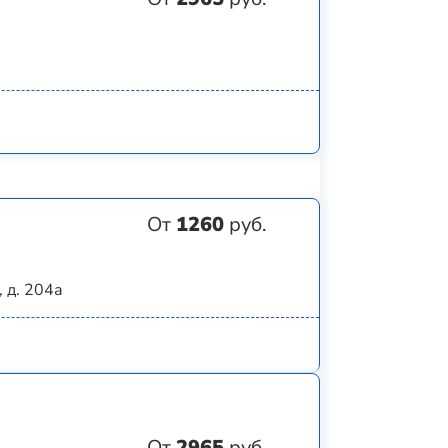
От
1260
руб.
 д. 204а
От
2965
руб.