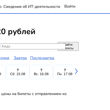
Войти
о
Сведения об ИТ-деятельности
20 рублей
Найти
да
да
билеты
годня
Завтра
Послезавтра
?
?
?
?
8
Сб. 15.08
Вс. 16.08
Пн. 17.08
Вт. 18.08
Ср.
 цены на билеты с отправлением из