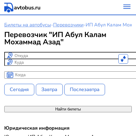
avtobus.ru
Билеты на автобусы
-
Перевозчики
-
ИП Абул Калам Моха
Перевозчик "ИП Абул Калам
Мохаммад Азад"
Откуда
Куда
Когда
Когда
Сегодня
Завтра
Послезавтра
Найти билеты
Юридическая информация