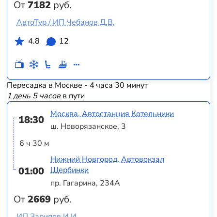
От
7182
руб.
АвтоТур / ИП Чебанов Д.В.
4.8
12
Пересадка в Москве - 4 часа 30 минут
1 день 5 часов
в пути
Москва, Автостанция Котельники
18:30
ш. Новорязанское, 3
6 ч 30 м
Нижний Новгород, Автовокзал
01:00
Щербинки
пр. Гагарина, 234А
От
2669
руб.
ИП Зарипов И.И.