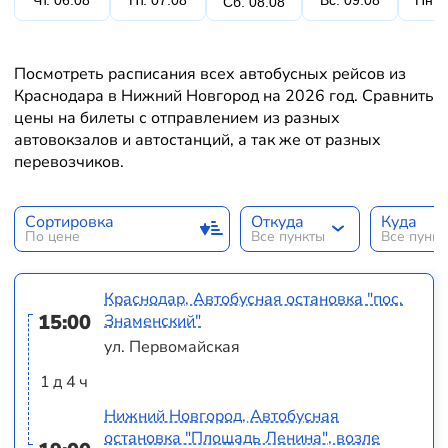
Чт. 06.08
Пт. 07.08
Вс. 09.08
Пн. 
Сб. 08.08
Посмотреть расписания всех автобусных рейсов из
Краснодара в Нижний Новгород на 2026 год. Сравнить
цены на билеты с отправлением из разных
автовокзалов и автостанций, а так же от разных
перевозчиков.
Сортировка
Откуда
Куда
По цене
Все пункты
Все пунк
Краснодар, Автобусная остановка "пос.
15:00
Знаменский"
ул. Первомайская
1 д 4 ч
Нижний Новгород, Автобусная
остановка "Площадь Ленина", возле