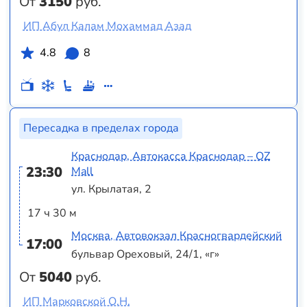
От
3150
руб.
ИП Абул Калам Мохаммад Азад
4.8
8
Пересадка в пределах города
Краснодар, Автокасса Краснодар – OZ
23:30
Mall
ул. Крылатая, 2
17 ч 30 м
Москва, Автовокзал Красногвардейский
17:00
бульвар Ореховый, 24/1, «г»
От
5040
руб.
ИП Марковской О.Н.