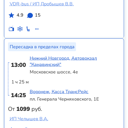
VDR-bus / ИП Дробышев В.В.
4.9
15
Пересадка в пределах города
Нижний Новгород, Автовокзал
13:00
"Канавинский"
Московское шоссе, 4е
1 ч 25 м
Воронеж, Касса ТрансРейс
14:25
пл. Генерала Черняховского, 1Е
От
1099
руб.
ИП Челышев В.А.