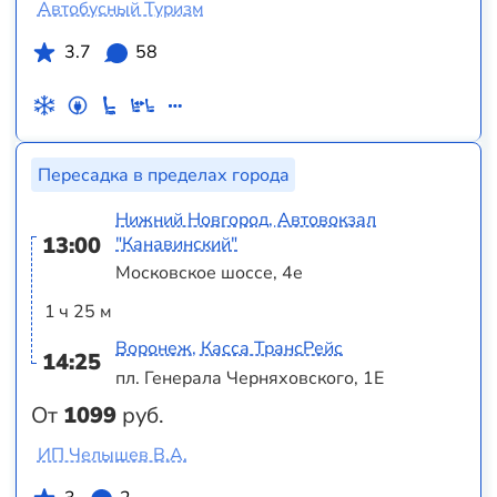
Автобусный Туризм
3.7
58
Пересадка в пределах города
Нижний Новгород, Автовокзал
13:00
"Канавинский"
Московское шоссе, 4е
1 ч 25 м
Воронеж, Касса ТрансРейс
14:25
пл. Генерала Черняховского, 1Е
От
1099
руб.
ИП Челышев В.А.