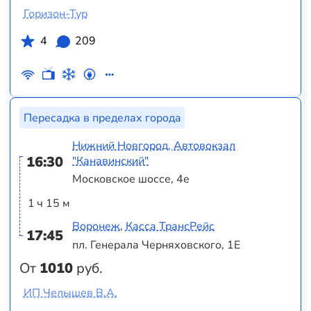
Горизон-Тур
4
209
Пересадка в пределах города
Нижний Новгород, Автовокзал
16:30
"Канавинский"
Московское шоссе, 4е
1 ч 15 м
Воронеж, Касса ТрансРейс
17:45
пл. Генерала Черняховского, 1Е
От
1010
руб.
ИП Челышев В.А.