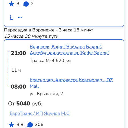
3
2
Пересадка в Воронеже - 3 часа 15 минут
15 часов 30 минут
в пути
Воронеж, Кафе "Чайхана Бахор",
21:00
Автобусная остановка "Кафе Замок"
Трасса М-4 520 км
11 ч
Краснодар, Автокасса Краснодар – OZ
08:00
Mall
ул. Крылатая, 2
От
5040
руб.
ЕвроТранс / ИП Яцунов М.С.
3.8
306