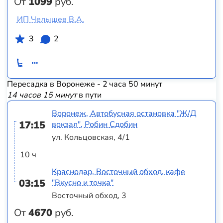
От
1099
руб.
ИП Челышев В.А.
3
2
Пересадка в Воронеже - 2 часа 50 минут
14 часов 15 минут
в пути
Воронеж, Автобусная остановка "Ж/Д
17:15
вокзал", Робин Сдобин
ул. Кольцовская, 4/1
10 ч
Краснодар, Восточный обход, кафе
03:15
"Вкусно и точка"
Восточный обход, 3
От
4670
руб.