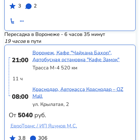
3
2
Пересадка в Воронеже - 6 часов 35 минут
19 часов
в пути
Воронеж, Кафе "Чайхана Бахор",
21:00
Автобусная остановка "Кафе Замок"
Трасса М-4 520 км
11 ч
Краснодар, Автокасса Краснодар – OZ
08:00
Mall
ул. Крылатая, 2
От
5040
руб.
ЕвроТранс / ИП Яцунов М.С.
3.8
306