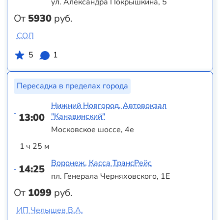
ул. Александра Покрышкина, 5
От
5930
руб.
СОЛ
5
1
Пересадка в пределах города
Нижний Новгород, Автовокзал
13:00
"Канавинский"
Московское шоссе, 4е
1 ч 25 м
Воронеж, Касса ТрансРейс
14:25
пл. Генерала Черняховского, 1Е
От
1099
руб.
ИП Челышев В.А.