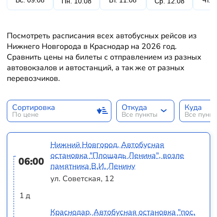
Вс. 09.08
Вт. 11.08
Чт. 
Пн. 10.08
Ср. 12.08
Посмотреть расписания всех автобусных рейсов из
Нижнего Новгорода в Краснодар на 2026 год.
Сравнить цены на билеты с отправлением из разных
автовокзалов и автостанций, а так же от разных
перевозчиков.
Сортировка
Откуда
Куда
По цене
Все пункты
Все пунк
Нижний Новгород, Автобусная
остановка "Площадь Ленина", возле
06:00
памятника В.И. Ленину
ул. Советская, 12
1 д
Краснодар, Автобусная остановка "пос.